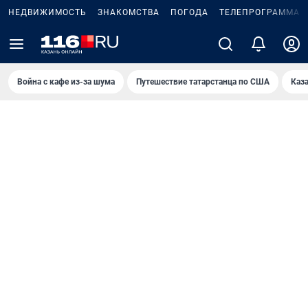
НЕДВИЖИМОСТЬ
ЗНАКОМСТВА
ПОГОДА
ТЕЛЕПРОГРАММА
Война с кафе из-за шума
Путешествие татарстанца по США
Каз