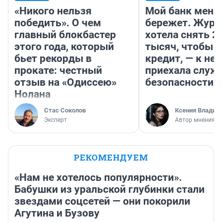
«Никого нельзя
Мой банк меня
победить». О чем
бережет. Журн
главный блокбастер
хотела снять 2
этого года, который
тысяч, чтобы п
бьет рекорды в
кредит, — к не
прокате: честный
приехала служ
отзыв на «Одиссею»
безопасности
Нолана
Стас Соколов
Ксения Владим
Эксперт
Автор мнения
РЕКОМЕНДУЕМ
«Нам не хотелось популярности».
Бабушки из уральской глубинки стали
звездами соцсетей — они покорили
Агутина и Бузову