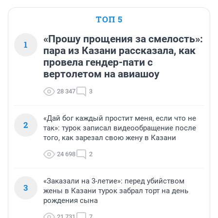
ТОП 5
«Прошу прощения за смелость»:
1
пара из Казани рассказала, как
провела гендер-пати с
вертолетом на авиашоу
28 347
3
«Дай бог каждый простит меня, если что не
2
так»: турок записал видеообращение после
того, как зарезал свою жену в Казани
24 698
2
«Заказали на 3-летие»: перед убийством
3
жены в Казани турок забрал торт на день
рождения сына
21 731
7