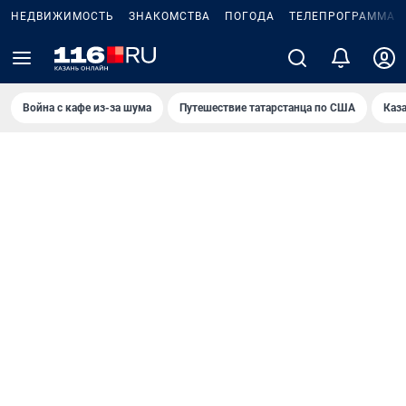
НЕДВИЖИМОСТЬ
ЗНАКОМСТВА
ПОГОДА
ТЕЛЕПРОГРАММА
Война с кафе из-за шума
Путешествие татарстанца по США
Каз