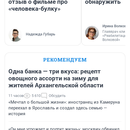
отзыв о фильме про
обнаружить
«человека-булку»
Ирина Волкова
Главврач клини
Надежда Губарь
«Реабилитация 
Волковой»
РЕКОМЕНДУЕМ
Одна банка — три вкуса: рецепт
овощного ассорти на зиму для
жителей Архангельской области
11 часов
5 610
Обсудить
«Мечтал о большой жизни»: иностранец из Камеруна
переехал в Ярославль и создал здесь семью —
история
«Он мне угрожает и портит жизнь»: москвич обвинил