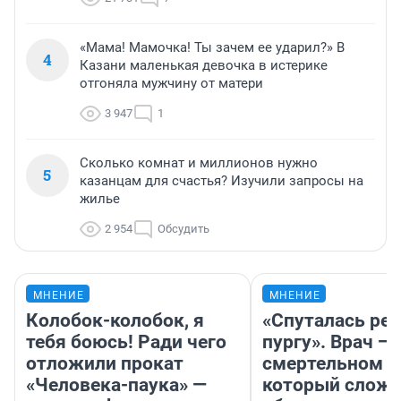
«Мама! Мамочка! Ты зачем ее ударил?» В
4
Казани маленькая девочка в истерике
отгоняла мужчину от матери
3 947
1
Сколько комнат и миллионов нужно
5
казанцам для счастья? Изучили запросы на
жилье
2 954
Обсудить
МНЕНИЕ
МНЕНИЕ
Колобок-колобок, я
«Спуталась реч
тебя боюсь! Ради чего
пургу». Врач — 
отложили прокат
смертельном д
«Человека-паука» —
который слож