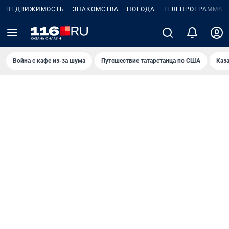
НЕДВИЖИМОСТЬ
ЗНАКОМСТВА
ПОГОДА
ТЕЛЕПРОГРАММА
Война с кафе из-за шума
Путешествие татарстанца по США
Каз