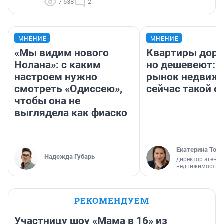
7 638
2
МНЕНИЕ
МНЕНИЕ
«Мы видим нового
Квартиры дор
Нолана»: с каким
но дешевеют: 
настроем нужно
рынок недвиж
смотреть «Одиссею»,
сейчас такой 
чтобы она не
выглядела как фиаско
Екатерина Торо
Надежда Губарь
директор агентс
недвижимости
РЕКОМЕНДУЕМ
Участницу шоу «Мама в 16» из