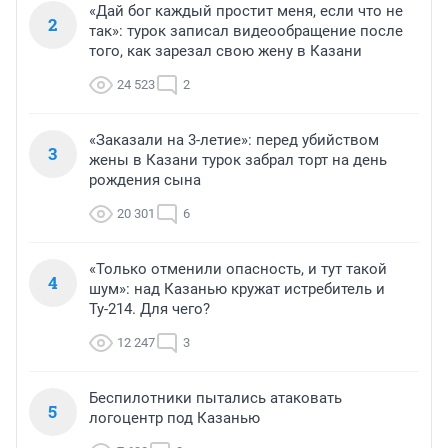
«Дай бог каждый простит меня, если что не
2
так»: турок записал видеообращение после
того, как зарезал свою жену в Казани
24 523
2
«Заказали на 3-летие»: перед убийством
3
жены в Казани турок забрал торт на день
рождения сына
20 301
6
«Только отменили опасность, и тут такой
4
шум»: над Казанью кружат истребитель и
Ту-214. Для чего?
12 247
3
Беспилотники пытались атаковать
5
логоцентр под Казанью