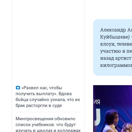
Александр Ал
Куйбышеве) —
клоун, теле
участию в пе
назад артист
килограммов
«Развел нас, чтобы
получить выплату». Вдова
бойца случайно узнала, что их
брак расторгли в суде
Минпросвещения обновило
список учебников: что будут
изучать в школах и колледжах