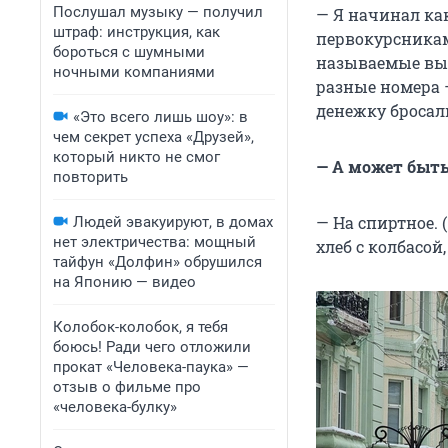
Послушал музыку — получил
— Я начинал ка
штраф: инструкция, как
первокурсникам
бороться с шумными
называемые выс
ночными компаниями
разные номера 
денежку бросал
«Это всего лишь шоу»: в
чем секрет успеха «Друзей»,
который никто не смог
— А может быть
повторить
— На спиртное. (
Людей эвакуируют, в домах
нет электричества: мощный
хлеб с колбасой
тайфун «Долфин» обрушился
на Японию — видео
Колобок-колобок, я тебя
боюсь! Ради чего отложили
прокат «Человека-паука» —
отзыв о фильме про
«человека-булку»