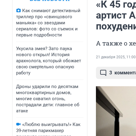
«К 45 го
Как снимают детективный
артист 
триллер про «свинцового
маньяка» со звездами
похудени
сериалов: фото со съемок и
первые подробности
А также о х
Укусила змея? Зато паука
нового открыл! История
21 декабря 2025, 11:00
арахнолога, который обожает
свою смертельно опасную
3
коммент
работу
Дроны ударили по десяткам
многоквартирных домов,
многие охватил огонь,
пострадали дети: главное об
атаке
«Люблю выигрывать!» Как
39-летняя парикмахер