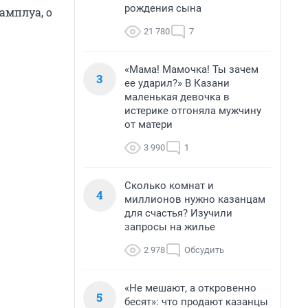
рождения сына
амплуа, о
21 780
7
«Мама! Мамочка! Ты зачем
3
ее ударил?» В Казани
маленькая девочка в
истерике отгоняла мужчину
от матери
3 990
1
Сколько комнат и
4
миллионов нужно казанцам
для счастья? Изучили
запросы на жилье
2 978
Обсудить
«Не мешают, а откровенно
5
бесят»: что продают казанцы