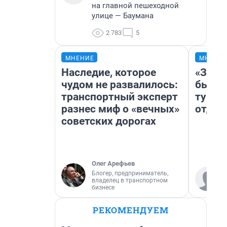
на главной пешеходной
улице — Баумана
2 783
5
МНЕНИЕ
МНЕНИ
Наследие, которое
«За н
чудом не развалилось:
были 
транспортный эксперт
турис
разнес миф о «вечных»
отдых
советских дорогах
Олег Арефьев
Блогер, предприниматель,
владелец в транспортном
бизнесе
РЕКОМЕНДУЕМ