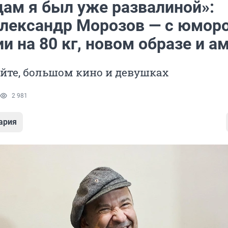
дам я был уже развалиной»:
Александр Морозов — с юмор
и на 80 кг, новом образе и а
ейте, большом кино и девушках
2 981
ария