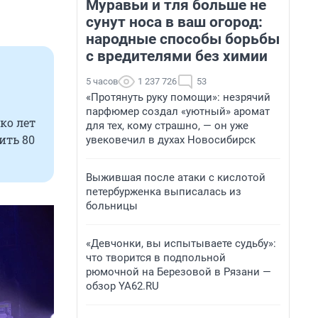
Муравьи и тля больше не
сунут носа в ваш огород:
народные способы борьбы
с вредителями без химии
5 часов
1 237 726
53
«Протянуть руку помощи»: незрячий
парфюмер создал «уютный» аромат
ко лет
для тех, кому страшно, — он уже
ить 80
увековечил в духах Новосибирск
Выжившая после атаки с кислотой
петербурженка выписалась из
больницы
«Девчонки, вы испытываете судьбу»:
что творится в подпольной
рюмочной на Березовой в Рязани —
обзор YA62.RU