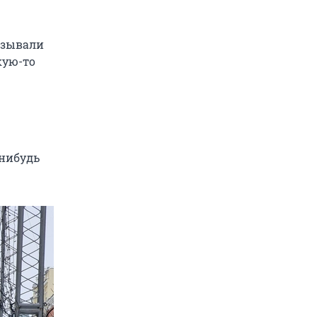
азывали
кую-то
-нибудь