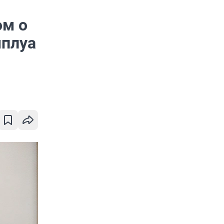
ом о
мплуа