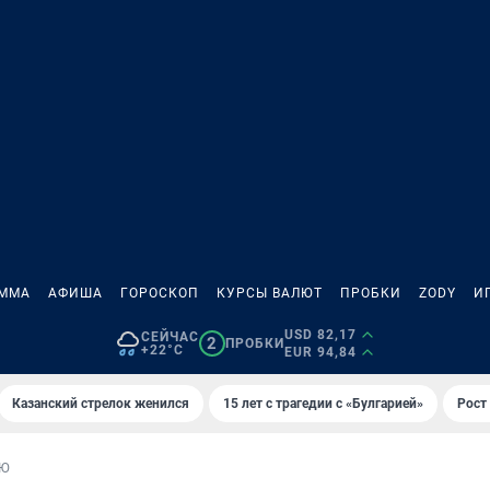
АММА
АФИША
ГОРОСКОП
КУРСЫ ВАЛЮТ
ПРОБКИ
ZODY
И
USD 82,17
СЕЙЧАС
2
ПРОБКИ
+22°C
EUR 94,84
Казанский стрелок женился
15 лет с трагедии с «Булгарией»
Рост 
ЬЮ