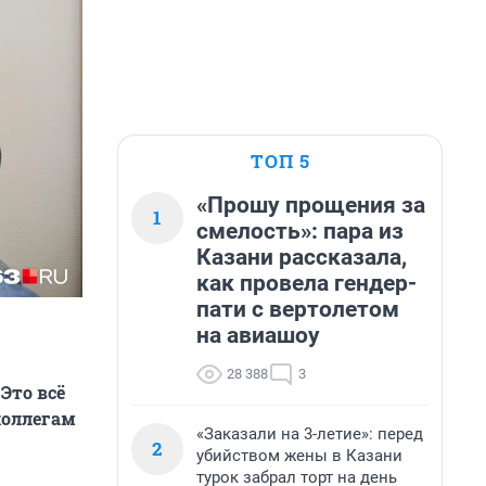
ТОП 5
«Прошу прощения за
1
смелость»: пара из
Казани рассказала,
как провела гендер-
пати с вертолетом
на авиашоу
28 388
3
Это всё
коллегам
«Заказали на 3-летие»: перед
2
убийством жены в Казани
турок забрал торт на день