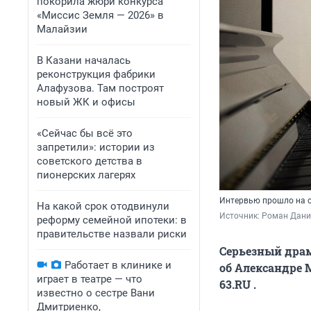
покорила жюри конкурса
«Миссис Земля — 2026» в
Малайзии
В Казани началась
реконструкция фабрики
Алафузова. Там построят
новый ЖК и офисы
«Сейчас бы всё это
запретили»: истории из
советского детства в
пионерских лагерях
Интервью прошло на с
На какой срок отодвинули
Источник: 
Роман Данил
реформу семейной ипотеки: в
правительстве назвали риски
Серьезный драм
Работает в клинике и
об Александре 
играет в театре — что
63.RU .
известно о сестре Вани
Дмитриенко,