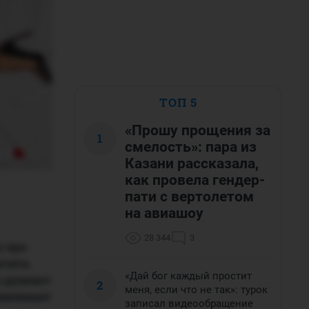
ТОП 5
«Прошу прощения за
1
смелость»: пара из
Казани рассказала,
как провела гендер-
пати с вертолетом
на авиашоу
28 344
3
о про
итить
«Дай бог каждый простит
м думают
2
меня, если что не так»: турок
ривлекает
записал видеообращение