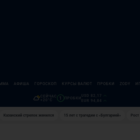
АММА
АФИША
ГОРОСКОП
КУРСЫ ВАЛЮТ
ПРОБКИ
ZODY
И
USD 82,17
СЕЙЧАС
1
ПРОБКИ
+20°C
EUR 94,84
Казанский стрелок женился
15 лет с трагедии с «Булгарией»
Рост 