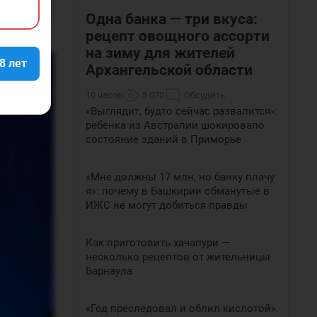
Одна банка — три вкуса:
рецепт овощного ассорти
на зиму для жителей
8 лет
Архангельской области
10 часов
5 070
Обсудить
«Выглядит, будто сейчас развалится»:
ребенка из Австралии шокировало
состояние зданий в Приморье
«Мне должны 17 млн, но банку плачу
я»: почему в Башкирии обманутые в
ИЖС не могут добиться правды
Как приготовить хачапури —
несколько рецептов от жительницы
Барнаула
«Год преследовал и облил кислотой».