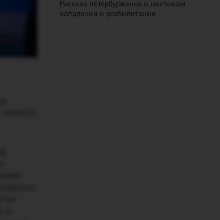
Рассказ петербурженки о жестоком
нападении и реабилитации
ак
, помогут
ой
а.
форму
зводству
т на
. А