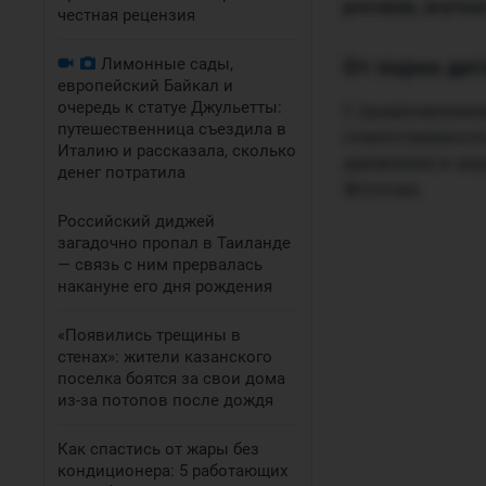
россиян, изуч
честная рецензия
Лимонные сады,
От порно дет
европейский Байкал и
очередь к статуе Джульетты:
С предложением
путешественница съездила в
ответственност
Италию и рассказала, сколько
движения в защ
денег потратила
Жгутова.
Российский диджей
загадочно пропал в Таиланде
— связь с ним прервалась
накануне его дня рождения
«Появились трещины в
стенах»: жители казанского
поселка боятся за свои дома
из-за потопов после дождя
Как спастись от жары без
кондиционера: 5 работающих