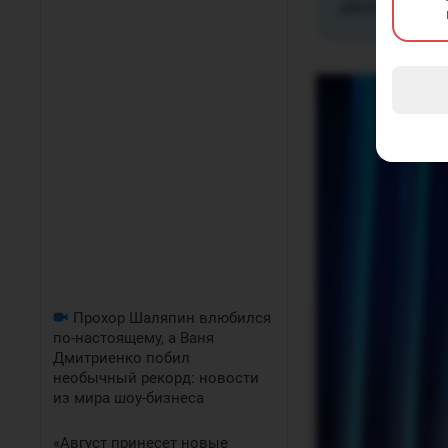
джинсов.
Прохор Шаляпин влюбился
по-настоящему, а Ваня
Дмитриенко побил
необычный рекорд: новости
из мира шоу-бизнеса
«Август принесет новые