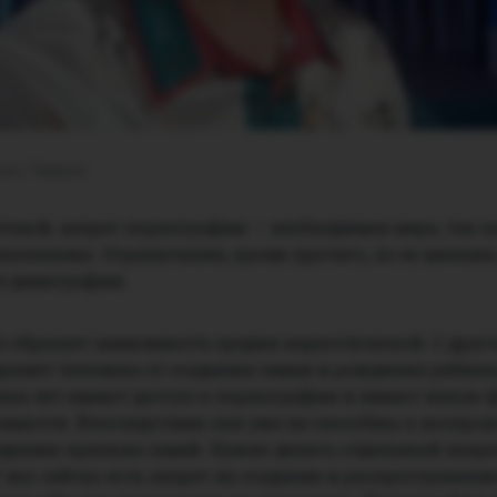
ova / Telegram
овой, запрет порнографии — необходимая мера, так к
населению. Ограничения, кроме прочего, по ее мнению
се демографии.
о образует зависимость сродни наркотической. С друг
даляет человека от создания семьи и рождения ребенк
лых лет имеют доступ к порнографии и имеют некую 
симости. Впоследствии они уже не способны к воспрои
озданию крепких семей. Нужно делать отдельный запре
нас сейчас есть запрет на создание и распространение