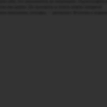
для себя, что называется, не запрещено. Порнография
ом уже давно. [За просмотр и поиск нужно вводить]
ое наказание, штрафы, — цитируют Жгутову в издан