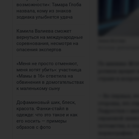
возможности»: Тамара Глоба
назвала, кому из знаков
зодиака улыбнется удача
Камила Валиева сможет
вернуться на международные
Элина Жгутова
соревнования, несмотря на
Источник: 
@elinazhgut
опасения экспертов
По мнению Жгут
«Меня не просто отменяют,
меня хотят убить»: участница
ролики вредят 
«Мамы в 16» ответила на
стране в вопро
обвинения в домогательствах
к маленькому сыну
— Во-первых, эт
Дофаминовый шик, блеск,
стороны, это от
красота. Фанки-стайл в
Подростки с ма
одежде: что это такое и как
серьезной зави
его носить — примеры
потомства, к с
образов с фото
порнографию. У 