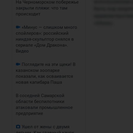
использование 
На Черноморском побережье
закрыли пляжи: что там
быть под запрет
происходит
административн
«Абзац».
«Минус — слишком много
спойлеров»: российский
ниндзя-скульптор снялся в
сериале «Дом Дракона».
Видео
Поглядите на эти щеки! В
казанском зоопарке
показали, как осваивается
новая капибара Паша
В соседней Самарской
области беспилотники
атаковали промышленное
предприятие
Ушел от жены с двумя
детьми. Как главный качок