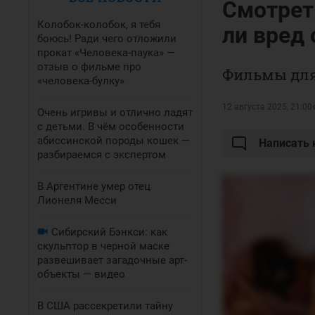
Смотрет
Колобок-колобок, я тебя
ли вред 
боюсь! Ради чего отложили
прокат «Человека-паука» —
отзыв о фильме про
Фильмы для
«человека-булку»
12 августа 2025, 21:00
Очень игривы и отлично ладят
с детьми. В чём особенности
абиссинской породы кошек —
Написать
разбираемся с экспертом
В Аргентине умер отец
Лионеля Месси
Сибирский Бэнкси: как
скульптор в черной маске
развешивает загадочные арт-
объекты — видео
В США рассекретили тайну