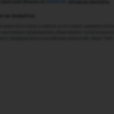
ал Дмитрий Мамаев из
NGS24.RU
.
Детям не смотреть.
и не появятся
 запретить порно и ввести за его поиск администра
ь выступила председатель общественно-политическог
иту традиционных российских ценностей «Иван Чай»