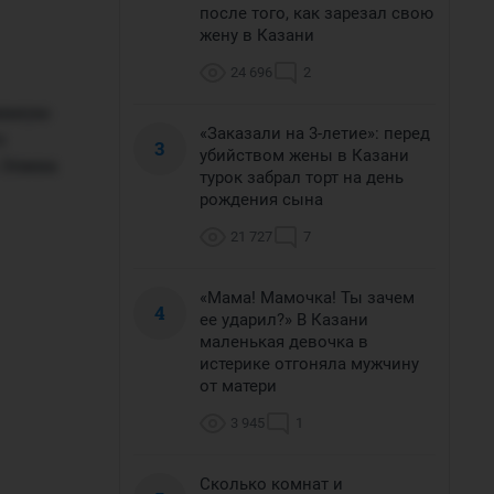
после того, как зарезал свою
жену в Казани
24 696
2
тивную
«Заказали на 3-летие»: перед
о
3
убийством жены в Казани
 Элина
турок забрал торт на день
рождения сына
21 727
7
«Мама! Мамочка! Ты зачем
4
ее ударил?» В Казани
маленькая девочка в
истерике отгоняла мужчину
от матери
3 945
1
Сколько комнат и