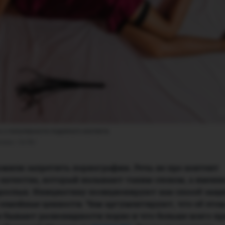
ь о популярности подобного контента
кин / 63.RU
ожили запретить порнографию. Речь не про контент
качества, который называют таким словом, а именн
рослых. Инициативу позиционируют как способ защ
семейные ценности. Чем аргументируют, что об это
е бывают разновидности порно и что больше всего п