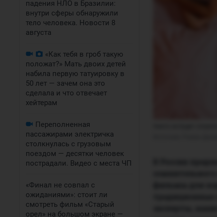
падения НЛО в Бразилии:
внутри сферы обнаружили
тело человека. Новости 8
августа
«Как тебя в гроб такую
положат?» Мать двоих детей
набила первую татуировку в
50 лет — зачем она это
сделала и что отвечает
хейтерам
Переполненная
Никто не будет спорит
пассажирами электричка
Источник: 
Роман Данил
столкнулась с грузовым
поездом — десятки человек
В России предл
пострадали. Видео с места ЧП
сомнительного 
фильмы для вз
«Финал не совпал с
ожиданиями»: стоит ли
традиционные 
смотреть фильм «Старый
эксперты, каки
орел» на большом экране —