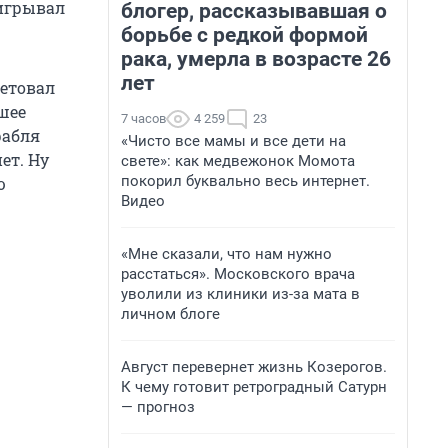
оигрывал
блогер, рассказывавшая о
борьбе с редкой формой
рака, умерла в возрасте 26
лет
ветовал
сшее
7 часов
4 259
23
рабля
«Чисто все мамы и все дети на
ет. Ну
свете»: как медвежонок Момота
покорил буквально весь интернет.
ю
Видео
«Мне сказали, что нам нужно
расстаться». Московского врача
уволили из клиники из-за мата в
личном блоге
Август перевернет жизнь Козерогов.
К чему готовит ретроградный Сатурн
— прогноз