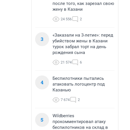
после того, как зарезал свою
жену в Казани
24 556
2
«Заказали на 3-летие»: перед
3
убийством жены в Казани
турок забрал торт на день
рождения сына
21 574
6
Беспилотники пытались
4
атаковать логоцентр под
Казанью
7 674
2
Wildberries
5
прокомментировал атаку
беспилотников на склад в