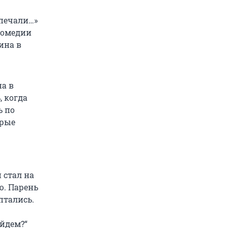
 печали…»
комедии
ина в
на в
, когда
ь по
орые
 стал на
ю. Парень
птались.
ыйдем?“