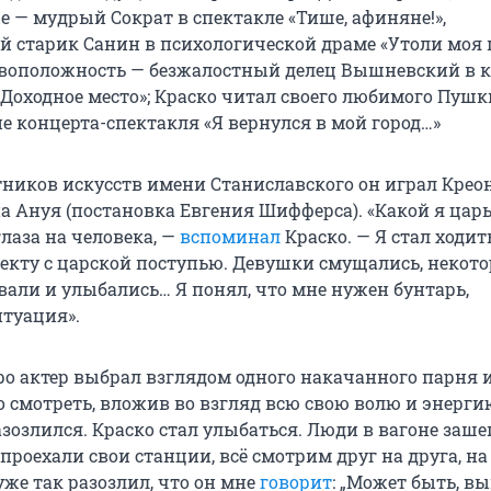
 — мудрый Сократ в спектакле «Тише, афиняне!»,
 старик Санин в психологической драме «Утоли моя
ивоположность — безжалостный делец Вышневский в 
«Доходное место»; Краско читал своего любимого Пушк
е концерта-спектакля «Я вернулся в мой город…»
тников искусств имени Станиславского он играл Крео
а Ануя (постановка Евгения Шифферса). «Какой я царь
лаза на человека, —
вспоминал
Краско. — Я стал ходит
екту с царской поступью. Девушки смущались, некот
вали и улыбались… Я понял, что мне нужен бунтарь,
туация».
о актер выбрал взглядом одного накачанного парня и
о смотреть, вложив во взгляд всю свою волю и энерги
зозлился. Краско стал улыбаться. Люди в вагоне заше
о проехали свои станции, всё смотрим друг на друга, на
уже так разозлил, что он мне
говорит
: „Может быть, в