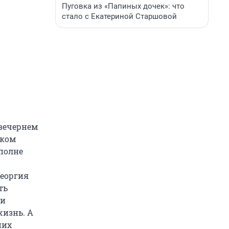
Пуговка из «Папиных дочек»: что
стало с Екатериной Старшовой
 вечернем
ском
вполне
Георгия
ть
ни
жизнь. А
них