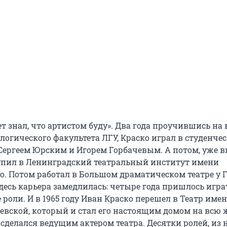
ет знал, что артистом буду». Два года проучившись на
логического факультета ЛГУ, Краско играл в студенче
с Сергеем Юрским и Игорем Горбачевым. А потом, уже 
упил в Ленинградский театральный институт имени
го
. Потом работал в Большом драматическом театре у 
десь карьера замедлилась: четыре года пришлось игра
роли. И в 1965 году Иван Краско перешел в Театр име
жевской
, который и стал его настоящим домом на всю 
сделался ведущим актером театра. Десятки ролей, из 