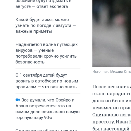
россияне будут отдыхать в
августе — ответ эксперта
Какой будет зима, можно
узнать по погоде 7 августа —
важные приметы
Надвигается волна пугающих
вирусов — ученые
потребовали срочно усилить
безопасность
Источник: 
Михаил Огне
С 1 сентября детей будут
возить в автобусах по новым
После нескольк
правилам — что важно знать
стало народного
Все думали, что Орейро и
должно было ис
Арана встречаются: что на
неизменно прис
самом деле связывало самую
Одинаково лег
горячую пару 90-х
простоту, Иван 
был настоящей 
Смоленскую область накрыл