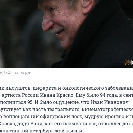
в / «Фонтанка.ру»
их инсультов, инфаркта и онкологического заболевани
 артиста России Ивана Краско. Ему было 94 года, в сен
полниться 95. И было ощущение, что Иван Иванович
утствует как часть театрального, кинематографическо
ко воплощавший офицерский лоск, мудрую иронию и 
Краско, дядя Ваня, как его называли все, от коллег до з
константой петербургской жизни.