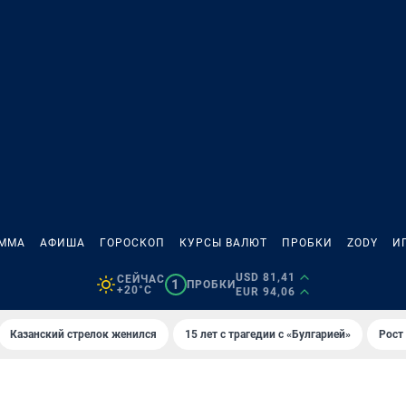
АММА
АФИША
ГОРОСКОП
КУРСЫ ВАЛЮТ
ПРОБКИ
ZODY
И
USD 81,41
СЕЙЧАС
1
ПРОБКИ
+20°C
EUR 94,06
Казанский стрелок женился
15 лет с трагедии с «Булгарией»
Рост 