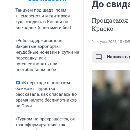
До свид
Танцуем под шадэ, поем
«Немерено» и медитируем:
Прощаемся 
куда сходить в Казани на
Краско
выходных (с детьми и без)
«Рейс задерживается».
9 августа 2025, 15:45
Закрытые аэропорты,
неудобные ночевки и сутки на
Написать
пересадку: как
путешествовать при
нестабильном небе
«В переходе с вонючим
бомжом». Туристка
рассказала, как спасалась во
время налета беспилотников
на Сочи
«Туризм не прекращается, он
трансформируется»: как