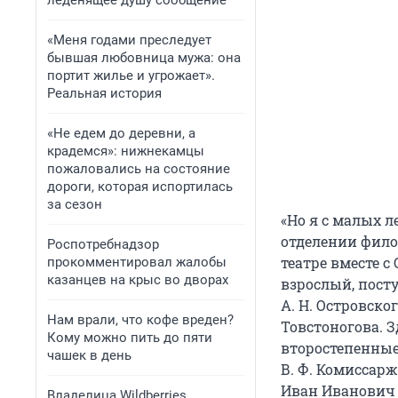
леденящее душу сообщение
«Меня годами преследует
бывшая любовница мужа: она
портит жилье и угрожает».
Реальная история
«Не едем до деревни, а
крадемся»: нижнекамцы
пожаловались на состояние
дороги, которая испортилась
за сезон
«Но я с малых л
отделении фило
Роспотребнадзор
театре вместе 
прокомментировал жалобы
казанцев на крыс во дворах
взрослый, пост
А. Н. Островско
Нам врали, что кофе вреден?
Товстоногова. З
Кому можно пить до пяти
второстепенные 
чашек в день
В. Ф. Комиссар
Иван Иванович 
Владелица Wildberries