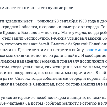
минает его жизнь и его лучшие роли.
ти здешних мест — родился 23 сентября 1930 года в де
градской области, в сорока километрах от города. То
е Краско, а Бахвалов — по отцу. Мать умерла, когда ре
в, отец запил беспробудно. Ребенка усыновил мамин б
, которого он звал батей. Вместе с бабушкой Полей он
льчика. Десятилетним он встретил войну,
вспомина
все мальчишки, конечно, играли в войну. И сообщение
оломном нападении Германии поначалу восприняли с
потом, когда услышали, как женщины, чьи-то мамы, со
жчины посуровели, <…> осознали: мы горячимся. В вой
грать». Спас их тогда собственный огород и корова. И
ошку на рынок в Ленинград, кого-то подкармливал как
улись актерские способности: раз двадцать, вспомина
убе «Чапаева», а потом «собирал мелкоту, которую в кл