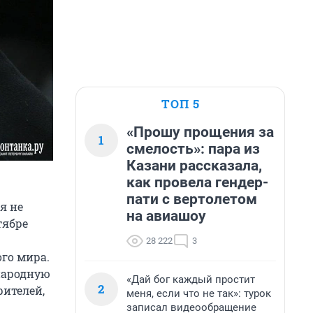
ТОП 5
«Прошу прощения за
1
смелость»: пара из
Казани рассказала,
как провела гендер-
пати с вертолетом
я не
на авиашоу
тябре
28 222
3
го мира.
народную
«Дай бог каждый простит
2
рителей,
меня, если что не так»: турок
записал видеообращение