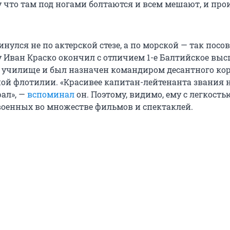
у что там под ногами болтаются и всем мешают, и пр
.
инулся не по актерской стезе, а по морской — так посо
ду Иван Краско окончил с отличием 1-е Балтийское вы
 училище и был назначен командиром десантного ко
ой флотилии. «Красивее капитан-лейтенанта звания н
рал», —
вспоминал
он. Поэтому, видимо, ему с легкость
военных во множестве фильмов и спектаклей.