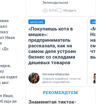
Зеленодольске
4 210
Обсудить
ревне
МНЕНИЕ
МНЕНИ
лько
«Покупаешь кота в
«Мы в
бенку
мешке»:
Нолан
рат Иван
предприниматель
настр
и
рассказала, как на
смотр
л
: «До
самом деле устроен
чтобы
бизнес со складами
выгля
дешевых товаров
седки,
ну
Наталья Шорохова
ван ездил
Открыла кофейную точку на
 мог.
деньги соцразвития
РЕКОМЕНДУЕМ
л Иван,
уб еще не
Знаменитая тикток-