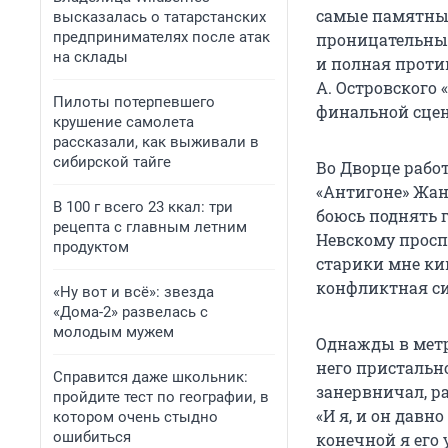
самые памятные
высказалась о татарстанских
предпринимателях после атак
проницательный
на склады
и полная прот
А. Островского
Пилоты потерпевшего
финальной сцен
крушение самолета
рассказали, как выживали в
сибирской тайге
Во Дворце рабо
«Антигоне» Жан
В 100 г всего 23 ккал: три
боюсь поднять г
рецепта с главным летним
Невскому просп
продуктом
старики мне ки
конфликтная си
«Ну вот и всё»: звезда
«Дома-2» развелась с
молодым мужем
Однажды в метр
него пристальн
Справится даже школьник:
занервничал, ра
пройдите тест по географии, в
«И я, и он давн
котором очень стыдно
ошибиться
конечной я его 