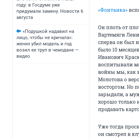
году: в Госдуме уже
«Фонтанка»
вспо
придумали замену. Новости 6
августа
Он плоть от пло
«Подушкой надавил на
Вартемяги Ленин
лицо, чтобы не кричала»:
сперва он был н
жених убил модель и год
было 10 месяце
возил ее труп в чемодане —
видео
Иванович Краско
воспитывали ма
войны мы, как 
Молотова о вер
восторгом. Но 
зарыдали, а му
хорошо только и
продавать карт
Уже тогда просн
он смотрел в кл