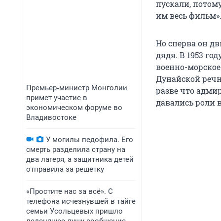
пускали, потом
им весь фильм»
Но сперва он дв
дядя. В 1953 го
военно-морское
Дунайской речн
Премьер‑министр Монголии
разве что адми
примет участие в
давались роли 
экономическом форуме во
Владивостоке
У могилы педофила. Его
смерть разделила страну на
два лагеря, а защитника детей
отправила за решетку
«Простите нас за всё». С
телефона исчезнувшей в тайге
семьи Усольцевых пришло