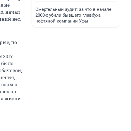
е не
Смертельный аудит: за что в начале
о, начал
2000-х убили бывшего главбуха
ний вес,
нефтяной компании Уфы
рые, по
м 2017
м было
обачевой,
шения,
ссоры с
овек он
ля жизни