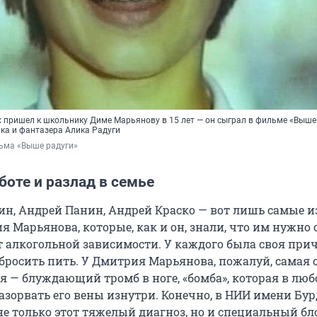
 пришел к школьнику Диме Марьянову в 15 лет — он сыграл в фильме «Выше
ка и фантазера Алика Радуги
льма «Выше радуги»
боте и разлад в семье
ин, Андрей Панин, Андрей Краско — вот лишь самые 
 Марьянова, которые, как и он, знали, что им нужно
т алкогольной зависимости. У каждого была своя при
бросить пить. У Дмитрия Марьянова, пожалуй, самая 
я — блуждающий тромб в ноге, «бомба», которая в люб
азорвать его вены изнутри. Конечно, в НИИ имени Бу
не только этот тяжелый диагноз, но и специальный бл