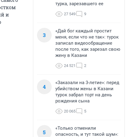
турка, зарезавшего ее
остком
й и
27 549
9
о
«Дай бог каждый простит
3
меня, если что не так»: турок
записал видеообращение
после того, как зарезал свою
жену в Казани
24 521
2
«Заказали на 3-летие»: перед
4
убийством жены в Казани
турок забрал торт на день
рождения сына
20 065
5
«Только отменили
5
опасность, и тут такой шум»: