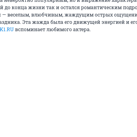
ый до конца жизни так и остался романтическим подр
й — веселым, влюбчивым, жаждущим острых ощущени
аздника. Эта жажда была его движущей энергией и ег
K1.RU
вспоминает любимого актера.