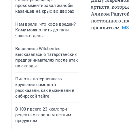
прокомментировал жалобы
артиста, котор
казанцев на крыс во дворах
Аликом Радуго
постоянного пр
Нам врали, что кофе вреден?
проклятьем.
MS
Кому можно пить до пяти
чашек в день
Владелица Wildberries
высказалась о татарстанских
предпринимателях после атак
на склады
Пилоты потерпевшего
крушение самолета
рассказали, как выживали в
сибирской тайге
В 100 г всего 23 ккал: три
рецепта с главным летним
продуктом