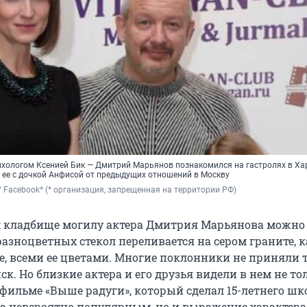
ихологом Ксенией Бик — Дмитрий Марьянов познакомился на гастролях в Хар
з ее с дочкой Анфисой от предыдущих отношений в Москву
/ Facebook* (* организация, запрещенная на территории РФ)
 кладбище могилу актера Дмитрия Марьянова можно 
разноцветных стекол переливается на сером граните, к
е, всеми ее цветами. Многие поклонники не приняли 
ск. Но близкие актера и его друзья видели в нем не то
фильме «Выше радуги», который сделал 15-летнего ш
 невероятно популярным, но и выражение характера