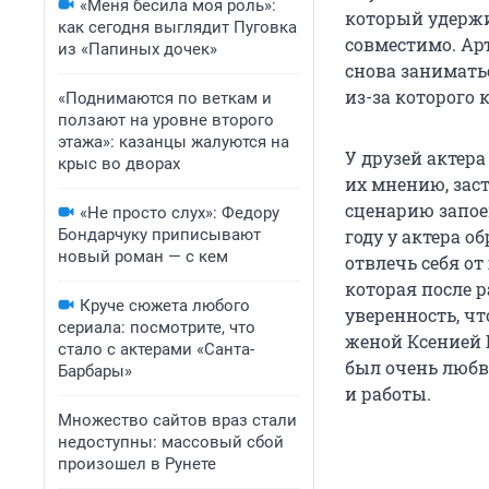
«Меня бесила моя роль»:
который удержив
как сегодня выглядит Пуговка
совместимо. Арт
из «Папиных дочек»
снова занимать
из-за которого 
«Поднимаются по веткам и
ползают на уровне второго
этажа»: казанцы жалуются на
У друзей актера
крыс во дворах
их мнению, зас
сценарию запоев
«Не просто слух»: Федору
Бондарчуку приписывают
году у актера о
новый роман — с кем
отвлечь себя о
которая после 
Круче сюжета любого
уверенность, чт
сериала: посмотрите, что
женой Ксенией Б
стало с актерами «Санта-
был очень любв
Барбары»
и работы.
Множество сайтов враз стали
недоступны: массовый сбой
произошел в Рунете