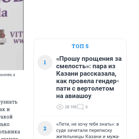
ТОП 5
«Прошу прощения за
1
смелость»: пара из
Казани рассказала,
ькове, а
как провела гендер-
пати с вертолетом
на авиашоу
узнать
28 195
3
ак и
такой
лько
«Лети, не хочу тебя знать»: в
2
суде зачитали переписку
кольника
жительницы Казани и мужа-
 самого