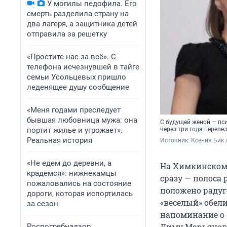
У могилы педофила. Его
смерть разделила страну на
два лагеря, а защитника детей
отправила за решетку
«Простите нас за всё». С
телефона исчезнувшей в тайге
семьи Усольцевых пришло
леденящее душу сообщение
«Меня годами преследует
бывшая любовница мужа: она
С будущей женой — пс
портит жилье и угрожает».
через три года переве
Реальная история
Источник: 
Ксения Бик 
«Не едем до деревни, а
На Химкинском
крадемся»: нижнекамцы
сразу — полоса 
пожаловались на состояние
положено радуг
дороги, которая испортилась
«веселый» обели
за сезон
напоминание о 
Диму Марьянова
Роспотребнадзор