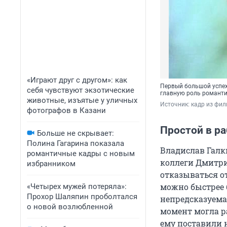
«Играют друг с другом»: как
Первый большой успех
себя чувствуют экзотические
главную роль романти
животные, изъятые у уличных
Источник: 
кадр из фи
фотографов в Казани
Простой в ра
Больше не скрывает:
Полина Гагарина показала
Владислав Галк
романтичные кадры с новым
коллеги Дмитрия
избранником
отказываться о
можно быстрее 
«Четырех мужей потеряла»:
Прохор Шаляпин проболтался
непредсказуема
о новой возлюбленной
момент могла р
ему поставили 