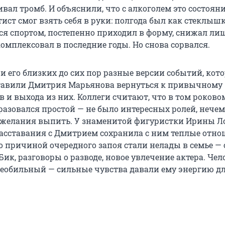
ал тромб. И объяснили, что с алкоголем это состояни
ист смог взять себя в руки: полгода был как стеклышк
ся спортом, постепенно приходил в форму, снижал лиш
комплексовал в последние годы. Но снова сорвался.
 и его близких до сих пор разные версии событий, кото
тавили Дмитрия Марьянова вернуться к привычному
 и выхода из них. Коллеги считают, что в том роково
бразовался простой — не было интересных ролей, нече
т желания выпить. У знаменитой фигуристки Ирины Л
расставания с Дмитрием сохранила с ним теплые отно
о причиной очередного запоя стали нелады в семье — 
ик, разговоры о разводе, новое увлечение актера. Чел
еобильный — сильные чувства давали ему энергию д