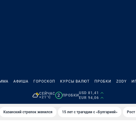
АММА
АФИША
ГОРОСКОП
КУРСЫ ВАЛЮТ
ПРОБКИ
ZODY
И
USD 81,41
СЕЙЧАС
2
ПРОБКИ
+21°C
EUR 94,06
Казанский стрелок женился
15 лет с трагедии с «Булгарией»
Рост 
И