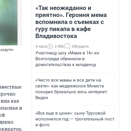
«Так неожиданно и
приятно». Героиня мема
вспомнила о съемках с
гуру пикапа в кафе
Владивостока
4 часа
2 856
Обсудить
 радуги»
Участницу шоу «Мама в 16» из
Волгограда обвинили в
домогательствах к младенцу
«Чисто все мамы и все дети на
свете»: как медвежонок Момота
известные
покорил буквально весь интернет.
 срочно
Видео
чина как
опасная и
«Все еще в шоке»: сыну Трусовой
ой
исполнился год — трогательный пост
рденко
и фото
окиратор,