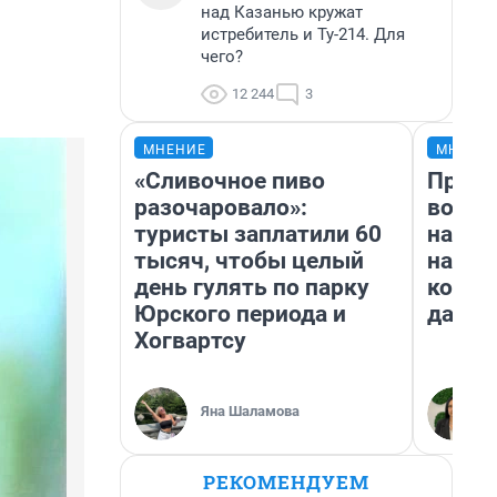
над Казанью кружат
истребитель и Ту-214. Для
чего?
12 244
3
МНЕНИЕ
МНЕНИ
«Сливочное пиво
Прода
разочаровало»:
возьм
туристы заплатили 60
нам г
тысяч, чтобы целый
налог
день гулять по парку
косне
Юрского периода и
даже 
Хогвартсу
Яна Шаламова
РЕКОМЕНДУЕМ