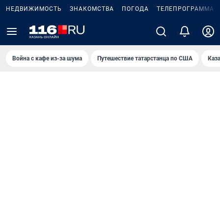
НЕДВИЖИМОСТЬ
ЗНАКОМСТВА
ПОГОДА
ТЕЛЕПРОГРАММА
Война с кафе из-за шума
Путешествие татарстанца по США
Каз