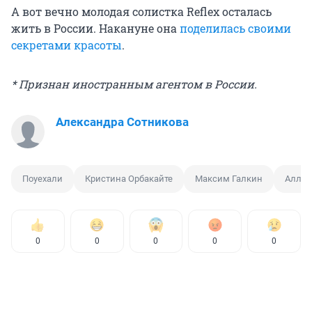
А вот вечно молодая солистка Reflex осталась
жить в России. Накануне она
поделилась своими
секретами красоты
.
* Признан иностранным агентом в России.
Александра Сотникова
Поуехали
Кристина Орбакайте
Максим Галкин
Алла 
0
0
0
0
0