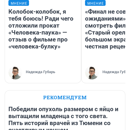
МНЕНИЕ
МНЕНИЕ
Колобок-колобок, я
«Финал не совп
тебя боюсь! Ради чего
ожиданиями»: 
отложили прокат
смотреть фил
«Человека-паука» —
«Старый орел» 
отзыв о фильме про
большом экран
«человека-булку»
честная рецен
Надежда Губарь
Надежда Губар
РЕКОМЕНДУЕМ
Победили опухоль размером с яйцо и
вытащили младенца с того света.
Пять историй врачей из Тюмени со