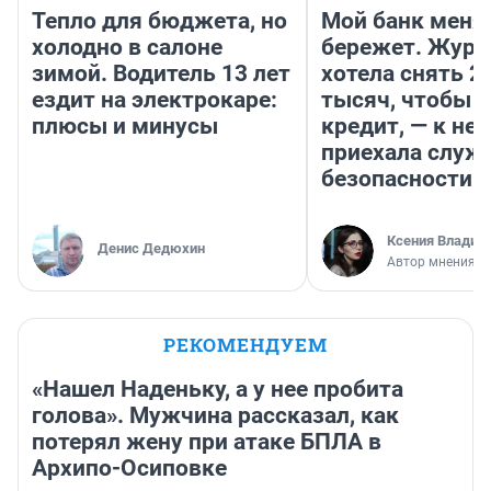
Тепло для бюджета, но
Мой банк меня
холодно в салоне
бережет. Журн
зимой. Водитель 13 лет
хотела снять 2
ездит на электрокаре:
тысяч, чтобы п
плюсы и минусы
кредит, — к не
приехала служ
безопасности
Ксения Владим
Денис Дедюхин
Автор мнения
РЕКОМЕНДУЕМ
«Нашел Наденьку, а у нее пробита
голова». Мужчина рассказал, как
потерял жену при атаке БПЛА в
Архипо-Осиповке