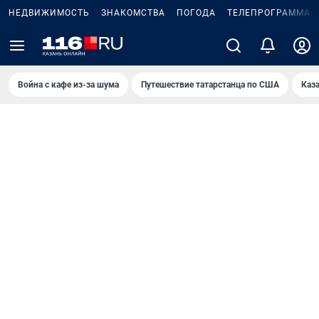
НЕДВИЖИМОСТЬ
ЗНАКОМСТВА
ПОГОДА
ТЕЛЕПРОГРАММА
Война с кафе из-за шума
Путешествие татарстанца по США
Каз