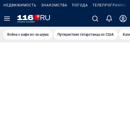
НЕДВИЖИМОСТЬ
ЗНАКОМСТВА
ПОГОДА
ТЕЛЕПРОГРАММА
Война с кафе из-за шума
Путешествие татарстанца по США
Каз