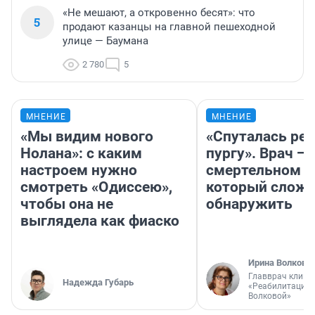
«Не мешают, а откровенно бесят»: что
5
продают казанцы на главной пешеходной
улице — Баумана
2 780
5
МНЕНИЕ
МНЕНИЕ
«Мы видим нового
«Спуталась реч
Нолана»: с каким
пургу». Врач — 
настроем нужно
смертельном д
смотреть «Одиссею»,
который слож
чтобы она не
обнаружить
выглядела как фиаско
Ирина Волкова
Главврач клини
Надежда Губарь
«Реабилитация 
Волковой»