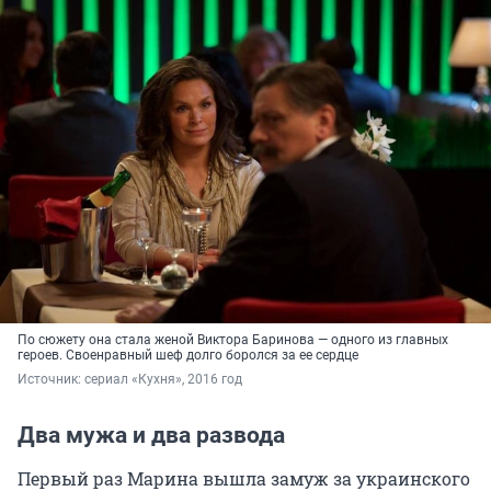
По сюжету она стала женой Виктора Баринова — одного из главных
героев. Своенравный шеф долго боролся за ее сердце
Источник: 
сериал «Кухня», 2016 год
Два мужа и два развода
Первый раз Марина вышла замуж за украинского