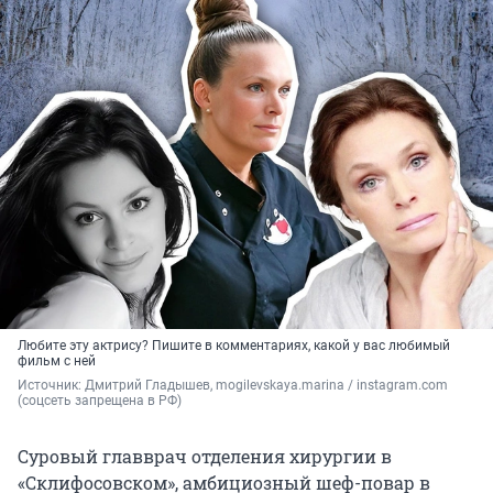
Любите эту актрису? Пишите в комментариях, какой у вас любимый
фильм с ней
Источник: 
Дмитрий Гладышев, mogilevskaya.marina / instagram.com 
(соцсеть запрещена в РФ)
Суровый главврач отделения хирургии в
«Склифосовском», амбициозный шеф-повар в