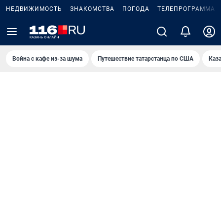
НЕДВИЖИМОСТЬ
ЗНАКОМСТВА
ПОГОДА
ТЕЛЕПРОГРАММА
Война с кафе из-за шума
Путешествие татарстанца по США
Каз