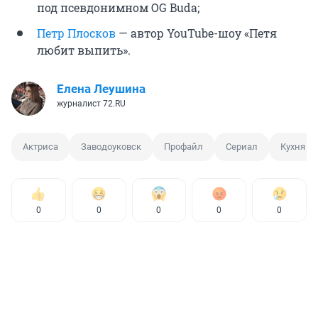
под псевдонимном OG Buda;
Петр Плосков
— автор YouTube-шоу «Петя
любит выпить».
Елена Леушина
журналист 72.RU
Актриса
Заводоуковск
Профайл
Сериал
Кухня
0
0
0
0
0