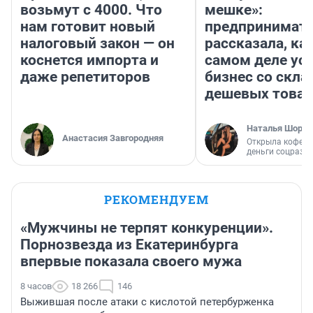
возьмут с 4000. Что
мешке»:
нам готовит новый
предпринимат
налоговый закон — он
рассказала, как
коснется импорта и
самом деле ус
даже репетиторов
бизнес со скл
дешевых това
Наталья Шорох
Анастасия Завгородняя
Открыла кофейн
деньги соцразв
РЕКОМЕНДУЕМ
«Мужчины не терпят конкуренции».
Порнозвезда из Екатеринбурга
впервые показала своего мужа
8 часов
18 266
146
Выжившая после атаки с кислотой петербурженка