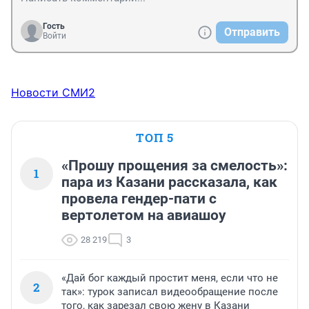
было бы. А так получается, что кто-то на этом 
зарабатывается, а "разгребать" другим приходится. 
Гость
Отправить
печально.
Войти
Новости СМИ2
ТОП 5
«Прошу прощения за смелость»:
1
пара из Казани рассказала, как
провела гендер-пати с
вертолетом на авиашоу
28 219
3
«Дай бог каждый простит меня, если что не
2
так»: турок записал видеообращение после
того, как зарезал свою жену в Казани