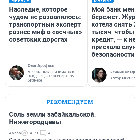
МНЕНИЕ
МНЕНИЕ
Наследие, которое
Мой банк меня
чудом не развалилось:
бережет. Журн
транспортный эксперт
хотела снять 2
разнес миф о «вечных»
тысяч, чтобы п
советских дорогах
кредит, — к не
приехала служ
безопасности
Олег Арефьев
Блогер, предприниматель,
Ксения Владим
владелец в транспортном
Автор мнения
бизнесе
РЕКОМЕНДУЕМ
Соль земли забайкальской.
Нижегородцевы
4 часа
4 128
4