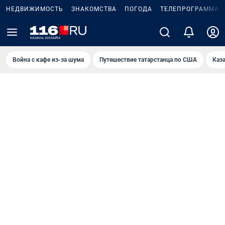
НЕДВИЖИМОСТЬ
ЗНАКОМСТВА
ПОГОДА
ТЕЛЕПРОГРАММА
Война с кафе из-за шума
Путешествие татарстанца по США
Каз