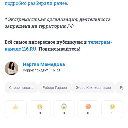
подробно разбирали ранее
.
* Экстремистская организация, деятельность
запрещена на территории РФ.
Всё самое интересное публикуем в
телеграм-
канале 116.RU
.
Подписывайтесь!
Наргиз Мамедова
Корреспондент 116.RU
Слово пацана
Роберт Гараев
Жора Крыжовников
Рус
0
0
0
0
0