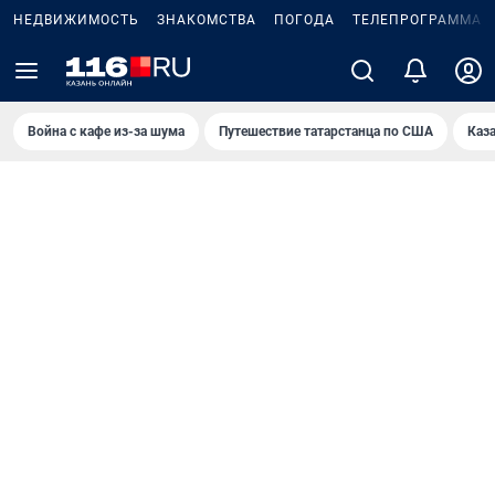
НЕДВИЖИМОСТЬ
ЗНАКОМСТВА
ПОГОДА
ТЕЛЕПРОГРАММА
Война с кафе из-за шума
Путешествие татарстанца по США
Каз