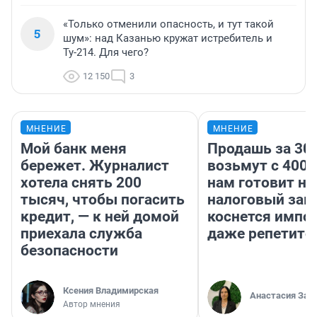
«Только отменили опасность, и тут такой
5
шум»: над Казанью кружат истребитель и
Ту-214. Для чего?
12 150
3
МНЕНИЕ
МНЕНИЕ
Мой банк меня
Продашь за 300
бережет. Журналист
возьмут с 4000
хотела снять 200
нам готовит н
тысяч, чтобы погасить
налоговый зако
кредит, — к ней домой
коснется импор
приехала служба
даже репетито
безопасности
Ксения Владимирская
Анастасия Зав
Автор мнения