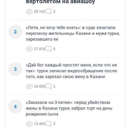
вертолетом на авиашоу
28 163
3
«Лети, не хочу тебя знать»: в суде зачитали
2
переписку жительницы Казани и мужа-турка,
зарезавшего ее
27 418
9
«Дай бог каждый простит меня, если что не
3
так»: турок записал видеообращение после
того, как зарезал свою жену в Казани
24 438
2
«Заказали на 3-летие»: перед убийством
4
жены в Казани турок забрал торт на день
рождения сына
13 469
5