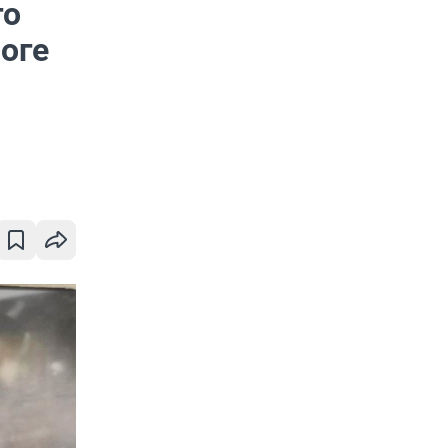
го
оге