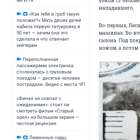
убили 13 челове
августа
нападавшего.
«Как тебя в гроб такую
положат?» Мать двоих детей
Во-первых, Лес
набила первую татуировку в
машинах. Во-вт
50 лет — зачем она это
сделала и что отвечает
салона. Под пок
хейтерам
ножом, а потом 
Переполненная
пассажирами электричка
столкнулась с грузовым
поездом — десятки человек
пострадали. Видео с места ЧП
«Финал не совпал с
ожиданиями»: стоит ли
смотреть фильм «Старый
орел» на большом экране —
честная рецензия
Лимонные сады,