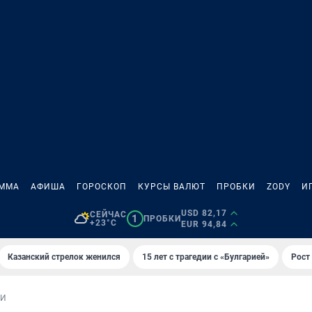
АММА
АФИША
ГОРОСКОП
КУРСЫ ВАЛЮТ
ПРОБКИ
ZODY
И
USD 82,17
СЕЙЧАС
1
ПРОБКИ
+23°C
EUR 94,84
Казанский стрелок женился
15 лет с трагедии с «Булгарией»
Рост 
ИИ