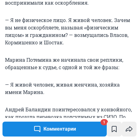
воспринимали как оскорбления.
— Я не физическое лицо. Я живой человек. Зачем
вы меня оскорбляете, называя «физическим
лицом» и гражданином? — возмущались Власов,
Кормишенко и Шостак.
Марина Потемина же начинала свои реплики,
обращенные к судье, с одной и той же фразы:
— Я живой человек, живая женчина, хозяйка
имени Марина.
Андрей Баландин поинтересовался у конвойного,
как прошла перевозка подсудимых из СИЗО. По
1
словам сотрудника полиции, Власов, Кормишенко
Комментарии
и Шостак отзывались на свои мирские имена и не