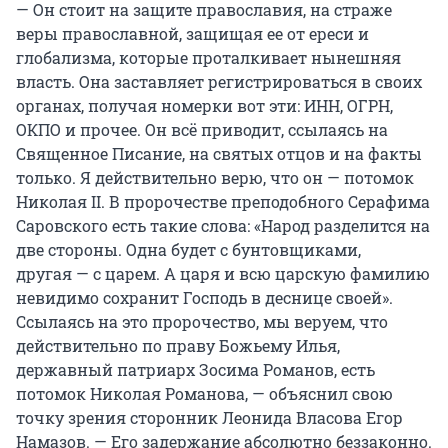
— Он стоит на защите православия, на страже
веры православной, защищая ее от ереси и
глобализма, которые проталкивает нынешняя
власть. Она заставляет регистрироваться в своих
органах, получая номерки вот эти: ИНН, ОГРН,
ОКПО и прочее. Он всё приводит, ссылаясь на
Священное Писание, на святых отцов и на факты
только. Я действительно верю, что он — потомок
Николая II. В пророчестве преподобного Серафима
Саровского есть такие слова: «Народ разделится на
две стороны. Одна будет с бунтовщиками,
другая — с царем. А царя и всю царскую фамилию
невидимо сохранит Господь в деснице своей».
Ссылаясь на это пророчество, мы веруем, что
действительно по праву Божьему Илья,
державный патриарх Зосима Романов, есть
потомок Николая Романова, — объяснил свою
точку зрения сторонник Леонида Власова Егор
Намазов. — Его задержание абсолютно беззаконно.