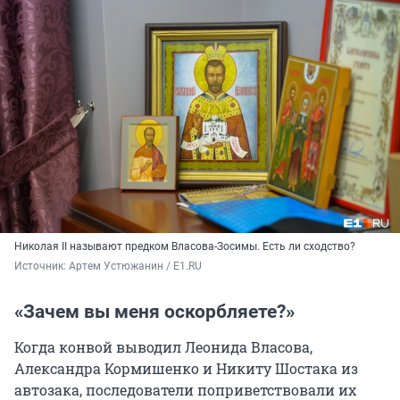
Николая II называют предком Власова-Зосимы. Есть ли сходство?
Источник: 
Артем Устюжанин / E1.RU
«Зачем вы меня оскорбляете?»
Когда конвой выводил Леонида Власова,
Александра Кормишенко и Никиту Шостака из
автозака, последователи поприветствовали их