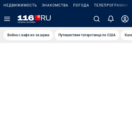
НЕДВИЖИМОСТЬ
ЗНАКОМСТВА
ПОГОДА
ТЕЛЕПРОГРАММА
Война с кафе из-за шума
Путешествие татарстанца по США
Каз