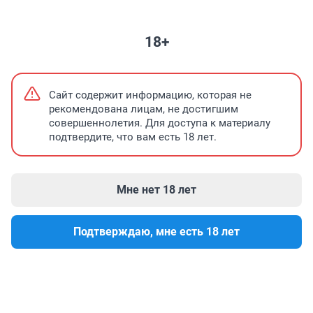
НЕДВИЖИМОСТЬ
ЗНАКОМСТВА
ПОГОДА
ТЕЛЕПРОГРАММА
18+
Война с кафе из-за шума
Путешествие татарстанца по США
Каз
Сайт содержит информацию, которая не
рекомендована лицам, не достигшим
совершеннолетия. Для доступа к материалу
подтвердите, что вам есть 18 лет.
Мне нет 18 лет
Подтверждаю, мне есть 18 лет