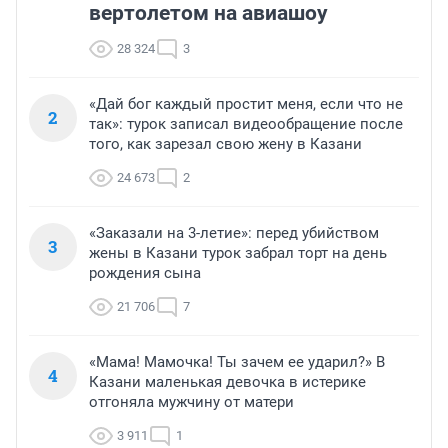
вертолетом на авиашоу
28 324
3
«Дай бог каждый простит меня, если что не
2
так»: турок записал видеообращение после
того, как зарезал свою жену в Казани
24 673
2
«Заказали на 3-летие»: перед убийством
3
жены в Казани турок забрал торт на день
рождения сына
21 706
7
«Мама! Мамочка! Ты зачем ее ударил?» В
4
Казани маленькая девочка в истерике
отгоняла мужчину от матери
3 911
1