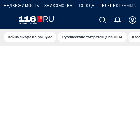
НЕДВИЖИМОСТЬ
ЗНАКОМСТВА
ПОГОДА
ТЕЛЕПРОГРАММА
Война с кафе из-за шума
Путешествие татарстанца по США
Каз