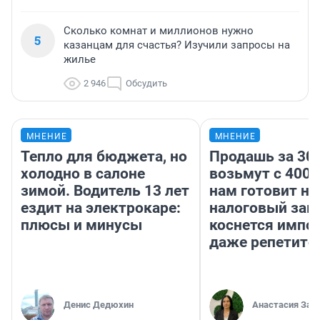
Сколько комнат и миллионов нужно
5
казанцам для счастья? Изучили запросы на
жилье
2 946
Обсудить
МНЕНИЕ
МНЕНИЕ
Тепло для бюджета, но
Продашь за 300
холодно в салоне
возьмут с 4000
зимой. Водитель 13 лет
нам готовит н
ездит на электрокаре:
налоговый зако
плюсы и минусы
коснется импор
даже репетито
Денис Дедюхин
Анастасия Зав