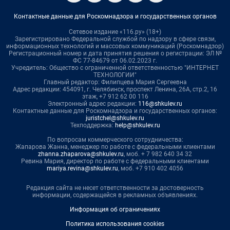
Контактные данные для Роскомнадзора и государственных органов
Сетевое издание «116.ру» (18+)
Зарегистрировано Федеральной службой по надзору в сфере связи,
информационных технологий и массовых коммуникаций (Роскомнадзор)
Регистрационный номер и дата принятия решения о регистрации: ЭЛ №
ФС 77-84679 от 06.02.2023 г.
Учредитель: Общество с ограниченной ответственностью "ИНТЕРНЕТ
ТЕХНОЛОГИИ"
Главный редактор: Филипцева Мария Сергеевна
Адрес редакции: 454091, г. Челябинск, проспект Ленина, 26А, стр.2, 16
этаж, +7 912 62 00 116
Электронный адрес редакции:
116@shkulev.ru
Контактные данные для Роскомнадзора и государственных органов:
juristchel@shkulev.ru
Техподдержка:
help@shkulev.ru
По вопросам коммерческого сотрудничества:
Жапарова Жанна, менеджер по работе с федеральными клиентами
zhanna.zhaparova@shkulev.ru
, моб. + 7 982 640 34 32
Ревина Мария, директор по работе с федеральными клиентами
mariya.revina@shkulev.ru
, моб. +7 910 402 4056
Редакция сайта не несет ответственности за достоверность
информации, содержащейся в рекламных объявлениях.
Информация об ограничениях
Политика использования cookies