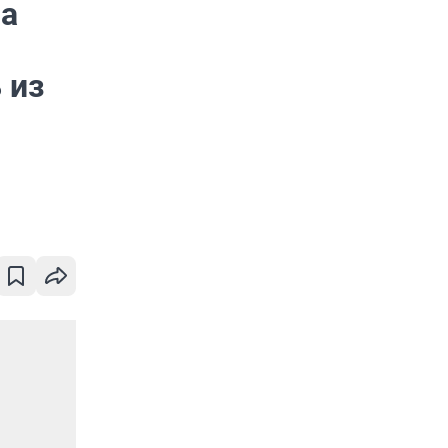
На
 из