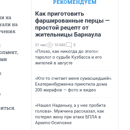
РЕКОМЕНДУЕМ
Как приготовить
ии на
фаршированные перцы —
жали на
простой рецепт от
ечения.
жительницы Барнаула
я
21 час
10 042
5
«Плохо, как никогда до этого»:
опмент,
таролог о судьбе Кузбасса и его
ыми
жителей в августе
к
«Кто-то считает меня сумасшедшей».
Екатеринбурженка приютила дома
200 жирафов — фото и видео
е
«Нашел Наденьку, а у нее пробита
виться.
голова». Мужчина рассказал, как
потерял жену при атаке БПЛА в
Архипо-Осиповке