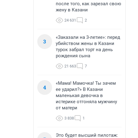
после того, как зарезал свою
жену в Казани
24 631
2
«Заказали на 3-летие»: перед
3
убийством жены в Казани
турок забрал торт на день
рождения сына
21 663
7
«Мама! Мамочка! Ты зачем
4
ее ударил?» В Казани
маленькая девочка в
истерике отгоняла мужчину
от матери
3 838
1
Это будет высший пилотаж: