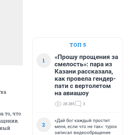
ТОП 5
«Прошу прощения за
1
смелость»: пара из
Казани рассказала,
как провела гендер-
пати с вертолетом
ука
на авиашоу
28 285
3
а то, что
ращении.
«Дай бог каждый простит
2
меня, если что не так»: турок
йный
записал видеообращение