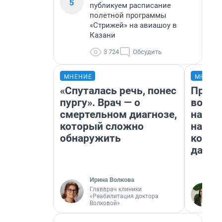
5
публикуем расписание
полетной программы
«Стрижей» на авиашоу в
Казани
3 724
Обсудить
МНЕНИЕ
МНЕНИ
«Спуталась речь, понес
Прода
пургу». Врач — о
возьм
смертельном диагнозе,
нам г
который сложно
налог
обнаружить
косне
даже 
Ирина Волкова
Главврач клиники
«Реабилитация доктора
Волковой»