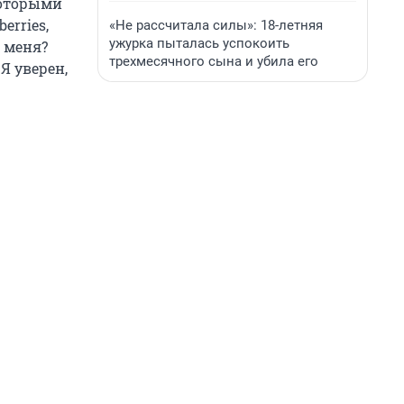
которыми
erries,
«Не рассчитала силы»: 18-летняя
ужурка пыталась успокоить
 меня?
трехмесячного сына и убила его
Я уверен,