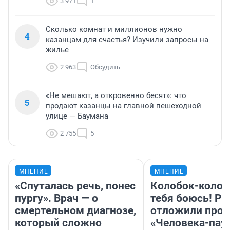
3 971
1
Сколько комнат и миллионов нужно
4
казанцам для счастья? Изучили запросы на
жилье
2 963
Обсудить
«Не мешают, а откровенно бесят»: что
5
продают казанцы на главной пешеходной
улице — Баумана
2 755
5
МНЕНИЕ
МНЕНИЕ
«Спуталась речь, понес
Колобок-колобо
пургу». Врач — о
тебя боюсь! Ра
смертельном диагнозе,
отложили прок
который сложно
«Человека-пау