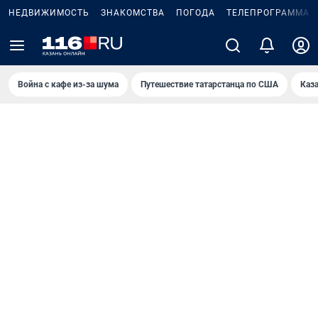
НЕДВИЖИМОСТЬ
ЗНАКОМСТВА
ПОГОДА
ТЕЛЕПРОГРАММА
Война с кафе из-за шума
Путешествие татарстанца по США
Каз