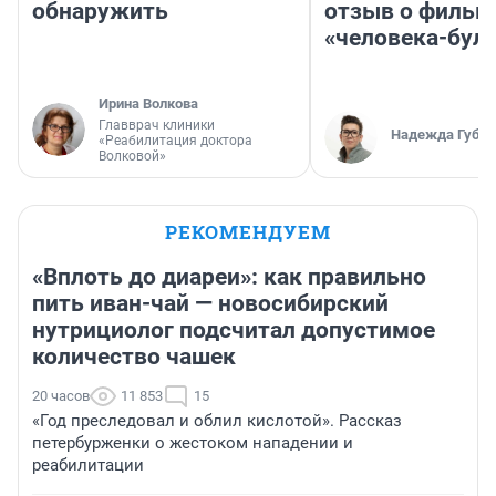
обнаружить
отзыв о фильм
«человека-бул
Ирина Волкова
Главврач клиники
Надежда Губар
«Реабилитация доктора
Волковой»
РЕКОМЕНДУЕМ
«Вплоть до диареи»: как правильно
пить иван-чай — новосибирский
нутрициолог подсчитал допустимое
количество чашек
20 часов
11 853
15
«Год преследовал и облил кислотой». Рассказ
петербурженки о жестоком нападении и
реабилитации