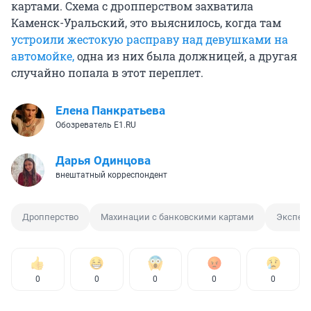
картами. Схема с дропперством захватила
Каменск-Уральский, это выяснилось, когда там
устроили жестокую расправу над девушками на
автомойке,
одна из них была должницей, а другая
случайно попала в этот переплет.
Елена Панкратьева
Обозреватель E1.RU
Дарья Одинцова
внештатный корреспондент
Дропперство
Махинации с банковскими картами
Экспер
0
0
0
0
0