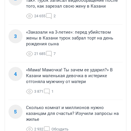
так»: турок записал видеообращение после
того, как зарезал свою жену в Казани
24 655
2
«Заказали на 3-летие»: перед убийством
3
жены в Казани турок забрал торт на день
рождения сына
21 685
7
«Мама! Мамочка! Ты зачем ее ударил?» В
4
Казани маленькая девочка в истерике
отгоняла мужчину от матери
3 871
1
Сколько комнат и миллионов нужно
5
казанцам для счастья? Изучили запросы на
жилье
2 932
Обсудить