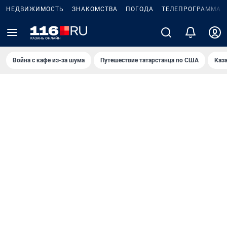
НЕДВИЖИМОСТЬ
ЗНАКОМСТВА
ПОГОДА
ТЕЛЕПРОГРАММА
Война с кафе из-за шума
Путешествие татарстанца по США
Каз