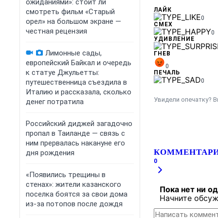
ожиданиями»: стоит ли
ЛАЙК
смотреть фильм «Старый
0
орел» на большом экране —
СМЕХ
честная рецензия
0
УДИВЛЕНИЕ
Лимонные сады,
ГНЕВ
европейский Байкал и очередь
0
к статуе Джульетты:
ПЕЧАЛЬ
0
путешественница съездила в
Италию и рассказала, сколько
Увидели опечатку? В
денег потратила
Российский диджей загадочно
пропал в Таиланде — связь с
ним прервалась накануне его
КОММЕНТАР
дня рождения
0
«Появились трещины в
стенах»: жители казанского
Пока нет ни о
поселка боятся за свои дома
Начните обсуж
из-за потопов после дождя