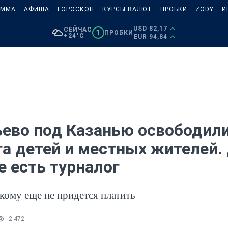
АММА
АФИША
ГОРОСКОП
КУРСЫ ВАЛЮТ
ПРОБКИ
ZODY
И
USD 82,17
СЕЙЧАС
1
ПРОБКИ
+24°C
EUR 94,84
ьево под Казанью освободили
а детей и местных жителей. 
е есть турналог
 кому еще не придется платить
2 472