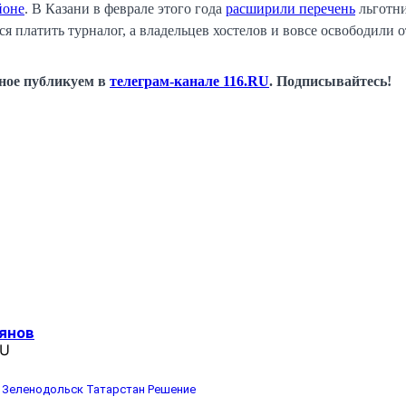
йоне
. В Казани в феврале этого года
расширили перечень
льготни
я платить турналог, а владельцев хостелов и вовсе освободили о
сное публикуем в
телеграм-канале 116.RU
. Подписывайтесь!
янов
RU
Зеленодольск
Татарстан
Решение