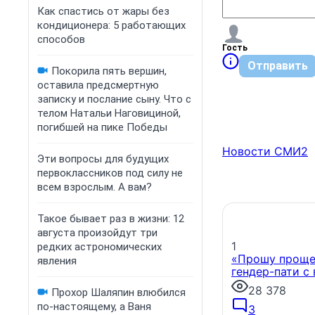
Как спастись от жары без
кондиционера: 5 работающих
способов
Гость
Отправить
Покорила пять вершин,
оставила предсмертную
записку и послание сыну. Что с
телом Натальи Наговициной,
погибшей на пике Победы
Новости СМИ2
Эти вопросы для будущих
первоклассников под силу не
всем взрослым. А вам?
Такое бывает раз в жизни: 12
августа произойдут три
1
редких астрономических
«Прошу прощен
явления
гендер-пати с
28 378
Прохор Шаляпин влюбился
по-настоящему, а Ваня
3