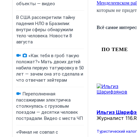
Менделеевском ра
объекты — видео
которым не придетс
В США рассекретили тайну
падения НЛО в Бразилии:
Всё самое интере
внутри сферы обнаружили
тело человека. Новости 8
августа
ПО ТЕМЕ
«Как тебя в гроб такую
положат?» Мать двоих детей
набила первую татуировку в 50
лет — зачем она это сделала и
что отвечает хейтерам
Переполненная
пассажирами электричка
столкнулась с грузовым
Ильгиз Шарифз
поездом — десятки человек
Журналист 116.
пострадали. Видео с места ЧП
Туристический налог
«Финал не совпал с