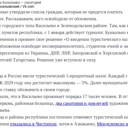
ь Васильево — санаторий
сильевский / Vk.com
анью утвердили список граждан, которым не придется платить
ог. Рассказываем, кого освободили от обложения.
е городского типа Васильево в Зеленодольском районе. Там, как 
пунктов республики, с 1 января действует турналог. Буквально 
менения в прежнее свое решение «О введении туристического нал
 обложения освободят несовершеннолетних, студентов очной и з
ереселенцев из Украины, ДНР, ЛНР, Запорожской и Херсонской о
телей Татарстана. Решение уже вступило в силу.
ода в России ввели туристический 1-процентный налог. Каждый г
. К 2029 году она достигнет максимума — 5%. Далее муниципали
ю ставку обозначить в своем городе.
али, что в Васильево проживает порядка 17 тысяч человек. В пг
церковь, районная больница,
два санатория и дом-музей
художник
ьева.
да и районы республики постепенно отменяют туристический на
жения
отказались в Чистополе
, затем в Азнакаево,
Менделеевске 