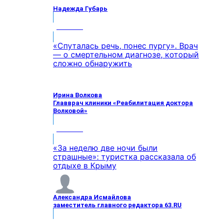
Надежда Губарь
МНЕНИЕ
«Спуталась речь, понес пургу». Врач
— о смертельном диагнозе, который
сложно обнаружить
Ирина Волкова
Главврач клиники «Реабилитация доктора
Волковой»
МНЕНИЕ
«За неделю две ночи были
страшные»: туристка рассказала об
отдыхе в Крыму
Александра Исмайлова
заместитель главного редактора 63.RU