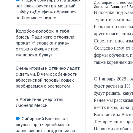
Людей эвакуируют, в домах
Достопримечательност
нет электричества: мощный
Источник:
Санаторий Ва
тайфун «Долфин» обрушился
В поселке под Каз
на Японию — видео
туристический нал
Речь идет о поселк
Колобок-колобок, я тебя
других населенных 
боюсь! Ради чего отложили
Совет пгт внес из
прокат «Человека-паука» —
Согласно нему, от
отзыв о фильме про
«человека-булку»
формы обучения, п
также коренных жи
Очень игривы и отлично ладят
с детьми. В чём особенности
С 1 января 2025 г
абиссинской породы кошек —
разбираемся с экспертом
будет расти на 1%
будут решать, каку
В Аргентине умер отец
Ранее мы рассказыв
Лионеля Месси
шесть школ, одна 
Константина Васил
Сибирский Бэнкси: как
Тем временем горо
скульптор в черной маске
Первыми от обло
развешивает загадочные арт-