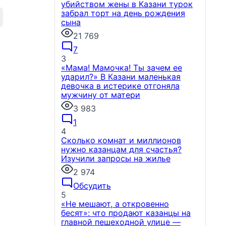
убийством жены в Казани турок
забрал торт на день рождения
сына
21 769
7
3
«Мама! Мамочка! Ты зачем ее
ударил?» В Казани маленькая
девочка в истерике отгоняла
мужчину от матери
3 983
1
4
Сколько комнат и миллионов
нужно казанцам для счастья?
Изучили запросы на жилье
2 974
Обсудить
5
«Не мешают, а откровенно
бесят»: что продают казанцы на
главной пешеходной улице —