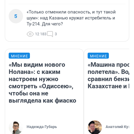
«Только отменили опасность, и тут такой
5
шум»: над Казанью кружат истребитель и
Ту-214. Для чего?
12 183
3
МНЕНИЕ
МНЕНИЕ
«Мы видим нового
«Машина прост
Нолана»: с каким
полетела». Вод
настроем нужно
сравнил бензин
смотреть «Одиссею»,
Казахстане и Р
чтобы она не
выглядела как фиаско
Надежда Губарь
Анатолий Кузн