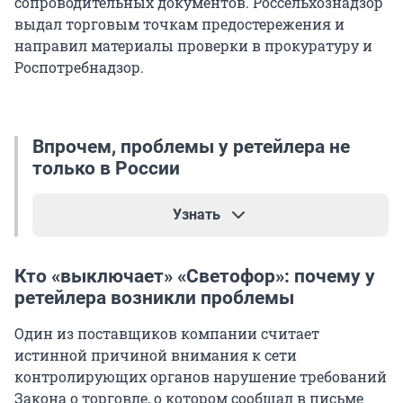
сопроводительных документов. Россельхознадзор
выдал торговым точкам предостережения и
направил материалы проверки в прокуратуру и
Роспотребнадзор.
Впрочем, проблемы у ретейлера не
только в России
Узнать
В Польше и Литве идут проверки сети Mere,
Кто «выключает» «Светофор»: почему у
которая также принадлежит семье Шнайдер,
ретейлера возникли проблемы
сообщают местные СМИ.
Один из поставщиков компании считает
истинной причиной внимания к сети
контролирующих органов нарушение требований
Закона о торговле, о котором сообщал в письме