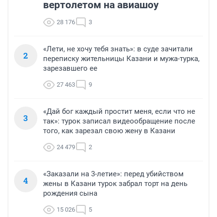
вертолетом на авиашоу
28 176
3
«Лети, не хочу тебя знать»: в суде зачитали
2
переписку жительницы Казани и мужа-турка,
зарезавшего ее
27 463
9
«Дай бог каждый простит меня, если что не
3
так»: турок записал видеообращение после
того, как зарезал свою жену в Казани
24 479
2
«Заказали на 3-летие»: перед убийством
4
жены в Казани турок забрал торт на день
рождения сына
15 026
5