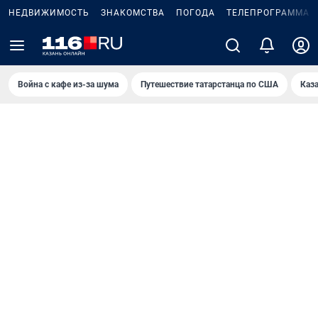
НЕДВИЖИМОСТЬ
ЗНАКОМСТВА
ПОГОДА
ТЕЛЕПРОГРАММА
Война с кафе из-за шума
Путешествие татарстанца по США
Каз