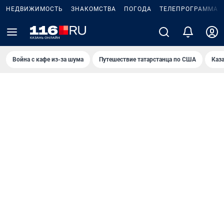
НЕДВИЖИМОСТЬ
ЗНАКОМСТВА
ПОГОДА
ТЕЛЕПРОГРАММА
Война с кафе из-за шума
Путешествие татарстанца по США
Каз