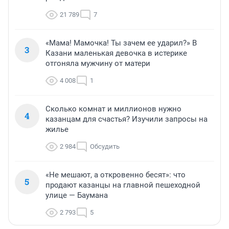
21 789
7
«Мама! Мамочка! Ты зачем ее ударил?» В
3
Казани маленькая девочка в истерике
отгоняла мужчину от матери
4 008
1
Сколько комнат и миллионов нужно
4
казанцам для счастья? Изучили запросы на
жилье
2 984
Обсудить
«Не мешают, а откровенно бесят»: что
5
продают казанцы на главной пешеходной
улице — Баумана
2 793
5