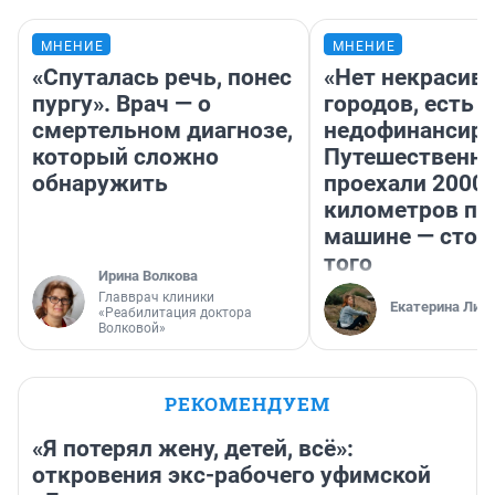
МНЕНИЕ
МНЕНИЕ
«Спуталась речь, понес
«Нет некрасив
пургу». Врач — о
городов, есть
смертельном диагнозе,
недофинансиро
который сложно
Путешественн
обнаружить
проехали 2000
километров по 
машине — стои
того
Ирина Волкова
Главврач клиники
Екатерина Лит
«Реабилитация доктора
Волковой»
РЕКОМЕНДУЕМ
«Я потерял жену, детей, всё»:
откровения экс-рабочего уфимской