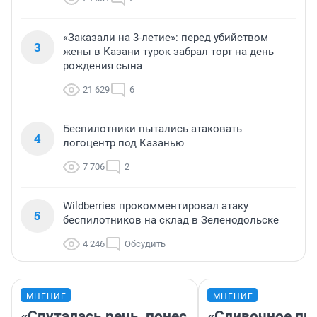
«Заказали на 3-летие»: перед убийством
3
жены в Казани турок забрал торт на день
рождения сына
21 629
6
Беспилотники пытались атаковать
4
логоцентр под Казанью
7 706
2
Wildberries прокомментировал атаку
5
беспилотников на склад в Зеленодольске
4 246
Обсудить
МНЕНИЕ
МНЕНИЕ
«Спуталась речь, понес
«Сливочное пи