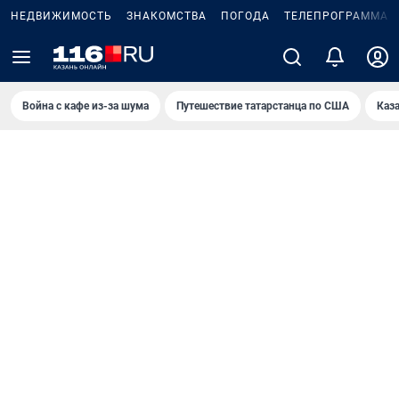
НЕДВИЖИМОСТЬ
ЗНАКОМСТВА
ПОГОДА
ТЕЛЕПРОГРАММА
Война с кафе из-за шума
Путешествие татарстанца по США
Каз