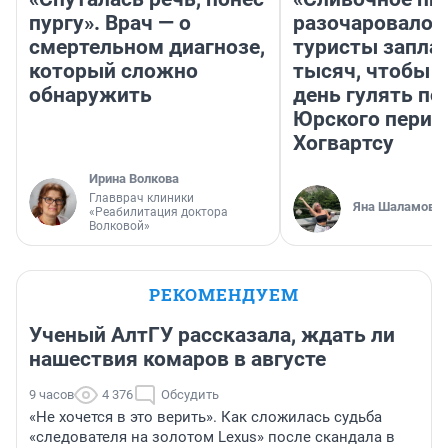
пургу». Врач — о
разочаровало»
смертельном диагнозе,
туристы запла
который сложно
тысяч, чтобы 
обнаружить
день гулять по
Юрского перио
Хогвартсу
Ирина Волкова
Главврач клиники
Яна Шаламова
«Реабилитация доктора
Волковой»
РЕКОМЕНДУЕМ
Ученый АлтГУ рассказала, ждать ли
нашествия комаров в августе
9 часов
4 376
Обсудить
«Не хочется в это верить». Как сложилась судьба
«следователя на золотом Lexus» после скандала в