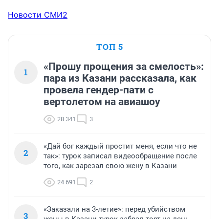
Новости СМИ2
ТОП 5
«Прошу прощения за смелость»:
1
пара из Казани рассказала, как
провела гендер-пати с
вертолетом на авиашоу
28 341
3
«Дай бог каждый простит меня, если что не
2
так»: турок записал видеообращение после
того, как зарезал свою жену в Казани
24 691
2
«Заказали на 3-летие»: перед убийством
3
жены в Казани турок забрал торт на день