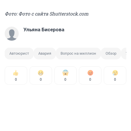
Фото: Фото с сайта Shutterstock.com
Ульяна Бисерова
Автоюрист
Авария
Вопрос на миллион
Обзор
Ущ
0
0
0
0
0