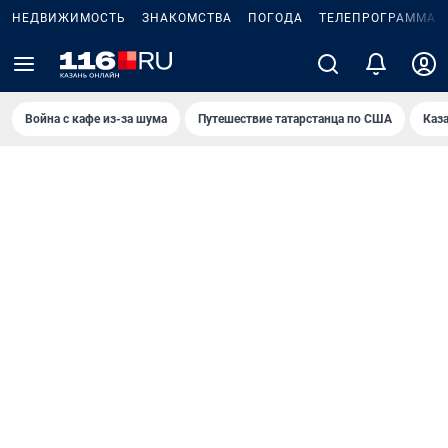
НЕДВИЖИМОСТЬ
ЗНАКОМСТВА
ПОГОДА
ТЕЛЕПРОГРАММА
Война с кафе из-за шума
Путешествие татарстанца по США
Каз