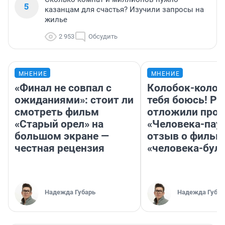
5
казанцам для счастья? Изучили запросы на
жилье
2 953
Обсудить
МНЕНИЕ
МНЕНИЕ
«Финал не совпал с
Колобок-колобо
ожиданиями»: стоит ли
тебя боюсь! Ра
смотреть фильм
отложили прок
«Старый орел» на
«Человека-пау
большом экране —
отзыв о фильм
честная рецензия
«человека-бул
Надежда Губарь
Надежда Губар