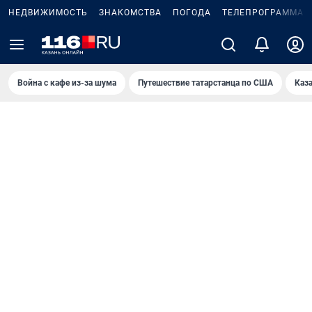
НЕДВИЖИМОСТЬ
ЗНАКОМСТВА
ПОГОДА
ТЕЛЕПРОГРАММА
Война с кафе из-за шума
Путешествие татарстанца по США
Каз