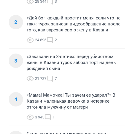
28 344
3
«Дай бог каждый простит меня, если что не
2
так»: турок записал видеообращение после
того, как зарезал свою жену в Казани
24 696
2
«Заказали на 3-летие»: перед убийством
3
жены в Казани турок забрал торт на день
рождения сына
21 727
7
«Мама! Мамочка! Ты зачем ее ударил?» В
4
Казани маленькая девочка в истерике
отгоняла мужчину от матери
3 945
1
Сколько комнат и миллионов нужно