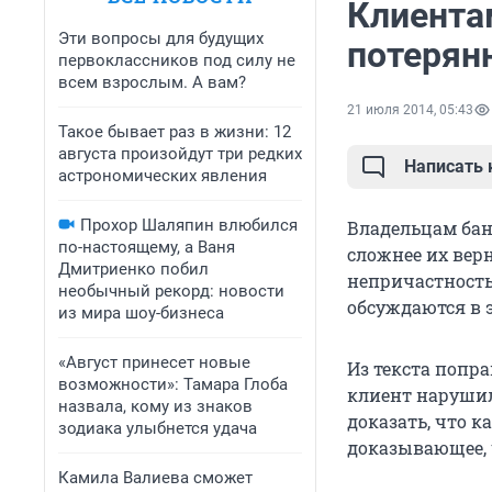
Клиента
Эти вопросы для будущих
потерян
первоклассников под силу не
всем взрослым. А вам?
21 июля 2014, 05:43
Такое бывает раз в жизни: 12
августа произойдут три редких
Написать
астрономических явления
Прохор Шаляпин влюбился
Владельцам бан
по-настоящему, а Ваня
сложнее их вер
Дмитриенко побил
непричастность
необычный рекорд: новости
обсуждаются в э
из мира шоу-бизнеса
«Август принесет новые
Из текста попра
возможности»: Тамара Глоба
клиент нарушил
назвала, кому из знаков
доказать, что к
зодиака улыбнется удача
доказывающее, 
Камила Валиева сможет