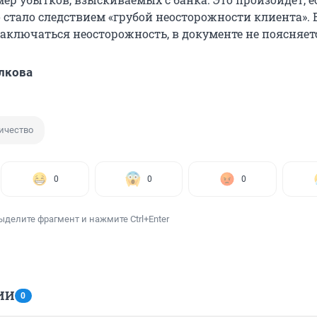
стало следствием «грубой неосторожности клиента». 
аключаться неосторожность, в документе не поясняет
лкова
ичество
0
0
0
ыделите фрагмент и нажмите Ctrl+Enter
ИИ
0