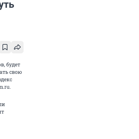
уть
в, будет
ать свою
одекс
.ru.
ли
ит