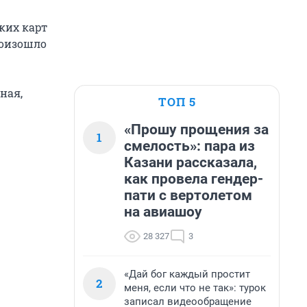
ких карт
роизошло
ная,
ТОП 5
«Прошу прощения за
1
смелость»: пара из
Казани рассказала,
как провела гендер-
пати с вертолетом
на авиашоу
28 327
3
«Дай бог каждый простит
2
меня, если что не так»: турок
записал видеообращение