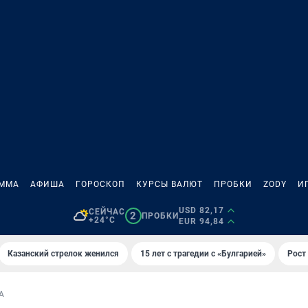
АММА
АФИША
ГОРОСКОП
КУРСЫ ВАЛЮТ
ПРОБКИ
ZODY
И
USD 82,17
СЕЙЧАС
2
ПРОБКИ
+24°C
EUR 94,84
Казанский стрелок женился
15 лет с трагедии с «Булгарией»
Рост 
А