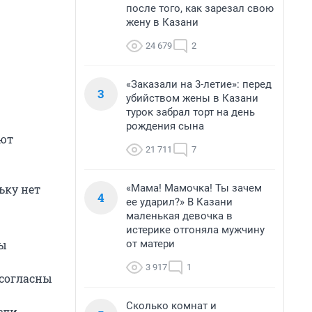
после того, как зарезал свою
жену в Казани
24 679
2
«Заказали на 3-летие»: перед
3
убийством жены в Казани
турок забрал торт на день
рождения сына
ают
21 711
7
«Мама! Мамочка! Ты зачем
ьку нет
4
ее ударил?» В Казани
маленькая девочка в
истерике отгоняла мужчину
от матери
ры
3 917
1
 согласны
Сколько комнат и
сли