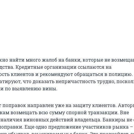
жно найти много жалоб на банки, которые не возмещ
дства. Кредитные организации ссылаются на
ость клиентов и рекомендуют обращаться в полицию.
атируют, что доказать непричастность трудно, поскол
ки по выявлению вины.
т поправок направлен уже на защиту клиентов. Авто
кам возмещать всю сумму спорной транзакции. Вне
 наличия виновных действий владельца. Банкиры не
 поправки. Еще одно предложение участников рынка –
ер убытков, взыскиваемых с банка. Это произойдет, е