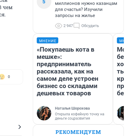
5
миллионов нужно казанцам
В чем
для счастья? Изучили
ся.
запросы на жилье
2 947
Обсудить
МНЕНИЕ
МНЕНИ
«Покупаешь кота в
Мой б
мешке»:
береж
предприниматель
хотел
рассказала, как на
тысяч
0
самом деле устроен
креди
бизнес со складами
приех
дешевых товаров
безоп
Наталья Шорохова
Открыла кофейную точку на
деньги соцразвития
РЕКОМЕНДУЕМ