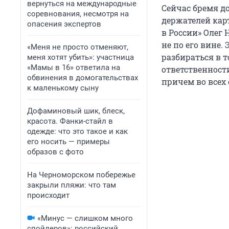
вернуться на международные
Сейчас бремя до
соревнования, несмотря на
держателей кар
опасения экспертов
в России» Олег
не по его вине.
«Меня не просто отменяют,
разбираться в т
меня хотят убить»: участница
«Мамы в 16» ответила на
ответственност
обвинения в домогательствах
причем во всех 
к маленькому сыну
Дофаминовый шик, блеск,
красота. Фанки-стайл в
одежде: что это такое и как
его носить — примеры
образов с фото
На Черноморском побережье
закрыли пляжи: что там
происходит
«Минус — слишком много
спойлеров»: российский