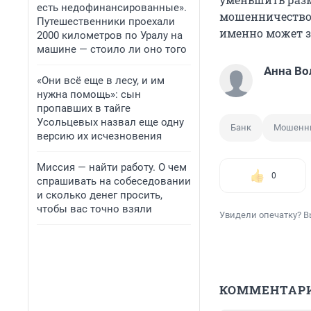
есть недофинансированные».
мошенничество 
Путешественники проехали
именно может з
2000 километров по Уралу на
машине — стоило ли оно того
Анна Во
«Они всё еще в лесу, и им
нужна помощь»: сын
пропавших в тайге
Усольцевых назвал еще одну
Банк
Мошенн
версию их исчезновения
Миссия — найти работу. О чем
0
спрашивать на собеседовании
и сколько денег просить,
чтобы вас точно взяли
Увидели опечатку? В
КОММЕНТАР