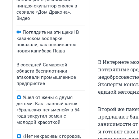
ниндзя-скульптор снялся в
сериале «Дом Дракона».
Видео
Поглядите на эти щеки! В
казанском зоопарке
показали, как осваивается
новая капибара Паша
В Интернете мо
В соседней Самарской
потерянные сре
области беспилотники
недобросовестн
атаковали промышленное
предприятие
Эксперты конст
единой методи
Ушел от жены с двумя
детьми. Как главный качок
Второй же паке
«Уральских пельменей» в 54
года закрутил роман с
предлагают бан
молодой красоткой
зависимости от
и готовят свои
«Нет некрасивых городов,
уменьшить разм