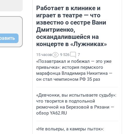
Работает в клинике и
играет в театре — что
известно о сестре Вани
Дмитриенко,
оскандалившейся на
равить
концерте в «Лужниках»
15 часов
9 526
7
«Позавтракал и побежал — это уже
привычка»: история пермского
марафонца Владимира Никитина —
он стал чемпионом РФ 35 раз
«Девчонки, вы испытываете судьбу»:
что творится в подпольной
рюмочной на Березовой в Рязани —
обзор YA62.RU
«Не вольеры, а камеры пыток»: