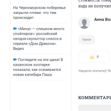
хода не получил
На Черноморском побережье
закрыли пляжи: что там
происходит
Анна Во
«Минус — слишком много
спойлеров»: российский
ниндзя-скульптор снялся в
Налог
сериале «Дом Дракона».
Видео
0
Поглядите на эти щеки! В
казанском зоопарке
показали, как осваивается
Увидели опечатку? В
новая капибара Паша
КОММЕНТАР