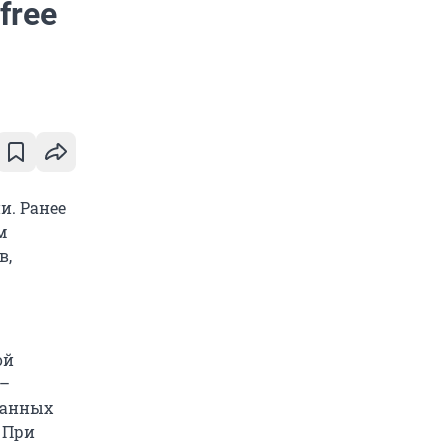
free
и. Ранее
м
в,
ой
 –
ранных
 При