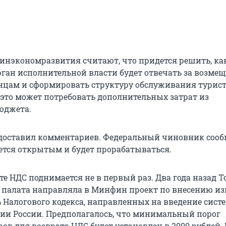
нэкономразвития считают, что придется решить, ка
ган исполнительной власти будет отвечать за возме
нцам и сформировать структуру обслуживания турист
а это может потребовать дополнительных затрат из
юджета.
доставил комментариев. Федеральный чиновник сооб
ается открытым и будет прорабатываться.
те НДС поднимается не в первый раз. Два года назад Т
палата направляла в Минфин проект по внесению и
ь Налогового кодекса, направленных на введение сист
ории России. Предполагалось, что минимальный порог
ов для возврата НДС будет установлен в 2000 рублей.