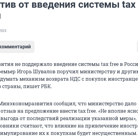
ив от введения системы tax 
и
503
 комментарий
тия не поддержало введение системы tax free в Росси
емьер Игорь Шувалов поручил министерству и други
думать механизм возврата НДС с покупок иностранце
страны, пишет РБК.
Минэкономразвития сообщил, что министерство дало
тзыв на предложение ввести tax free. «Не вполне ясн
 выгода от последствий реализации указанной меры»,
новники считают, что влияние на привлечение иност
тимулирование их к покупкам будет несущественным.