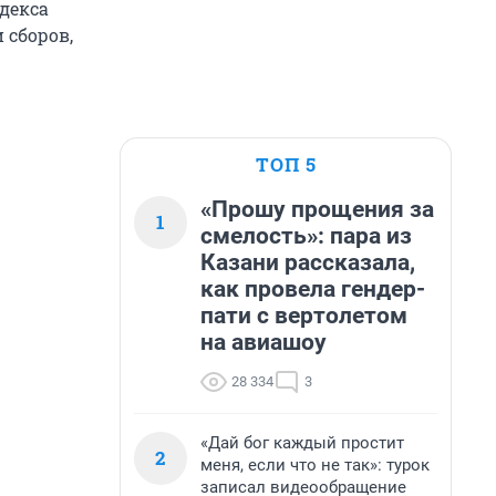
одекса
 сборов,
ТОП 5
«Прошу прощения за
1
смелость»: пара из
Казани рассказала,
как провела гендер-
пати с вертолетом
на авиашоу
28 334
3
«Дай бог каждый простит
2
меня, если что не так»: турок
записал видеообращение