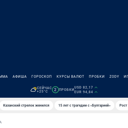
АММА
АФИША
ГОРОСКОП
КУРСЫ ВАЛЮТ
ПРОБКИ
ZODY
И
USD 82,17
СЕЙЧАС
2
ПРОБКИ
+25°C
EUR 94,84
Казанский стрелок женился
15 лет с трагедии с «Булгарией»
Рост 
А