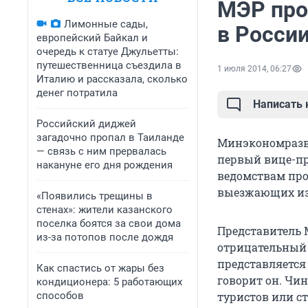
МЭР прот
Лимонные сады,
в Росси
европейский Байкал и
очередь к статуе Джульетты:
путешественница съездила в
1 июля 2014, 06:27
Италию и рассказала, сколько
денег потратила
Написать
Российский диджей
загадочно пропал в Таиланде
Минэкономразви
— связь с ним прервалась
первый вице-пр
накануне его дня рождения
ведомствам про
выезжающих из 
«Появились трещины в
стенах»: жители казанского
поселка боятся за свои дома
Представитель 
из-за потопов после дождя
отрицательный о
представляется
Как спастись от жары без
говорит он. Чи
кондиционера: 5 работающих
способов
туристов или с