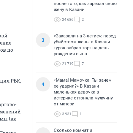
после того, как зарезал свою
жену в Казани
24 686
2
кой
«Заказали на 3-летие»: перед
3
убийством жены в Казани
щение
турок забрал торт на день
ов по
рождения сына
21 719
7
«Мама! Мамочка! Ты зачем
щил РБК,
4
ее ударил?» В Казани
маленькая девочка в
истерике отгоняла мужчину
от матери
оргово-
зменений
3 931
1
емы tax
Сколько комнат и
 Проект