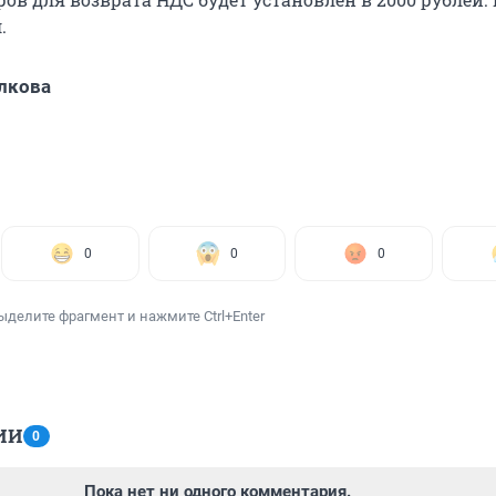
.
лкова
0
0
0
ыделите фрагмент и нажмите Ctrl+Enter
ИИ
0
Пока нет ни одного комментария.