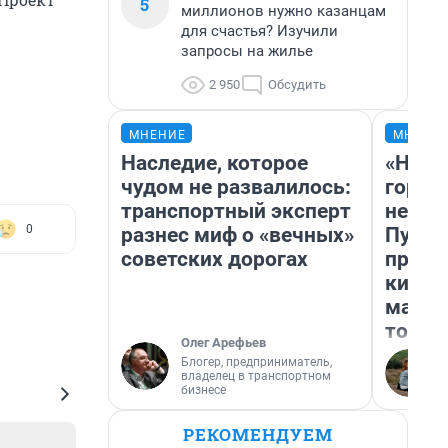
5
миллионов нужно казанцам
для счастья? Изучили
запросы на жилье
2 950
Обсудить
МНЕНИЕ
МНЕНИ
Наследие, которое
«Нет 
чудом не развалилось:
городо
транспортный эксперт
недоф
0
разнес миф о «вечных»
Путеш
советских дорогах
проех
килом
машин
того
Олег Арефьев
Блогер, предприниматель,
владелец в транспортном
бизнесе
РЕКОМЕНДУЕМ