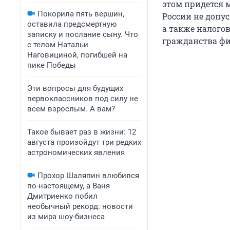
этом придется м
Покорила пять вершин,
России не допу
оставила предсмертную
а также налого
записку и послание сыну. Что
гражданства фи
с телом Натальи
Наговициной, погибшей на
пике Победы
Эти вопросы для будущих
первоклассников под силу не
всем взрослым. А вам?
Такое бывает раз в жизни: 12
августа произойдут три редких
астрономических явления
Прохор Шаляпин влюбился
по-настоящему, а Ваня
Дмитриенко побил
необычный рекорд: новости
из мира шоу-бизнеса