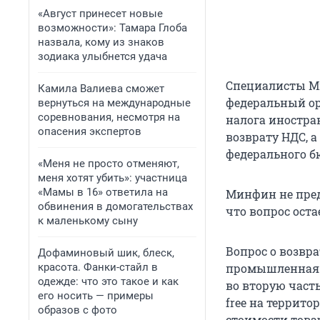
«Август принесет новые
возможности»: Тамара Глоба
назвала, кому из знаков
зодиака улыбнется удача
Специалисты Ми
Камила Валиева сможет
федеральный ор
вернуться на международные
соревнования, несмотря на
налога иностра
опасения экспертов
возврату НДС, 
федерального б
«Меня не просто отменяют,
меня хотят убить»: участница
«Мамы в 16» ответила на
Минфин не пре
обвинения в домогательствах
что вопрос ост
к маленькому сыну
Вопрос о возвра
Дофаминовый шик, блеск,
красота. Фанки-стайл в
промышленная 
одежде: что это такое и как
во вторую част
его носить — примеры
free на террит
образов с фото
стоимости товар