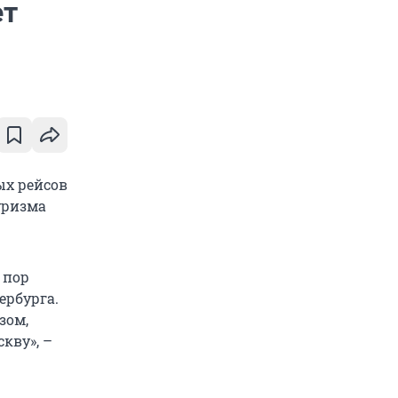
ет
ых рейсов
уризма
 пор
ербурга.
зом,
кву», –