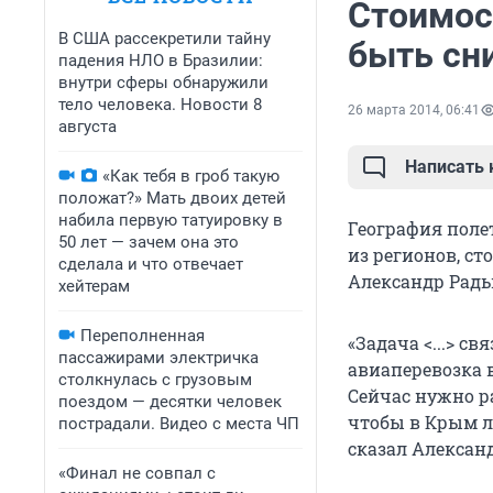
Стоимос
В США рассекретили тайну
быть сн
падения НЛО в Бразилии:
внутри сферы обнаружили
тело человека. Новости 8
26 марта 2014, 06:41
августа
Написать
«Как тебя в гроб такую
положат?» Мать двоих детей
набила первую татуировку в
География поле
50 лет — зачем она это
из регионов, ст
сделала и что отвечает
Александр Радь
хейтерам
Переполненная
«Задача <...> с
пассажирами электричка
авиаперевозка 
столкнулась с грузовым
Сейчас нужно р
поездом — десятки человек
чтобы в Крым л
пострадали. Видео с места ЧП
сказал Александ
«Финал не совпал с