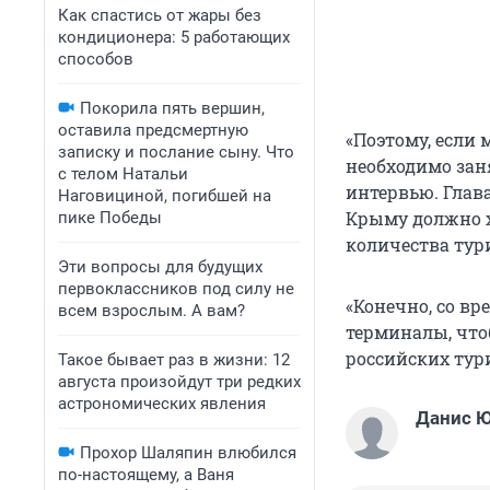
Как спастись от жары без
кондиционера: 5 работающих
способов
Покорила пять вершин,
оставила предсмертную
«Поэтому, если
записку и послание сыну. Что
необходимо зан
с телом Натальи
интервью. Глав
Наговициной, погибшей на
Крыму должно х
пике Победы
количества тур
Эти вопросы для будущих
первоклассников под силу не
«Конечно, со в
всем взрослым. А вам?
терминалы, что
российских тури
Такое бывает раз в жизни: 12
августа произойдут три редких
астрономических явления
Данис 
Прохор Шаляпин влюбился
по-настоящему, а Ваня