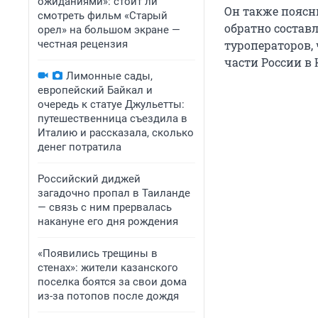
ожиданиями»: стоит ли
Он также поясн
смотреть фильм «Старый
обратно состав
орел» на большом экране —
честная рецензия
туроператоров,
части России в 
Лимонные сады,
европейский Байкал и
очередь к статуе Джульетты:
путешественница съездила в
Италию и рассказала, сколько
денег потратила
Российский диджей
загадочно пропал в Таиланде
— связь с ним прервалась
накануне его дня рождения
«Появились трещины в
стенах»: жители казанского
поселка боятся за свои дома
из-за потопов после дождя