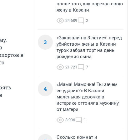
после того, как зарезал свою
жену в Казани
24 689
2
«Заказали на 3-летие»: перед
му,
3
убийством жены в Казани
в
турок забрал торт на день
опортов в
рождения сына
го
21 721
7
«Мама! Мамочка! Ты зачем
рять
4
ее ударил?» В Казани
в
маленькая девочка в
истерике отгоняла мужчину
от матери
3 936
1
Сколько комнат и