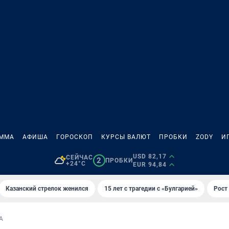
АММА
АФИША
ГОРОСКОП
КУРСЫ ВАЛЮТ
ПРОБКИ
ZODY
И
USD 82,17
СЕЙЧАС
2
ПРОБКИ
+24°C
EUR 94,84
Казанский стрелок женился
15 лет с трагедии с «Булгарией»
Рост 
А