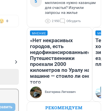
5
миллионов нужно казанцам
для счастья? Изучили
запросы на жилье
2 950
Обсудить
0
МНЕНИЕ
МНЕНИ
«Нет некрасивых
Тепло
городов, есть
холод
недофинансированные».
зимой
Путешественники
ездит
проехали 2000
плюсы
километров по Уралу на
машине — стоило ли оно
того
Екатерина Литкевич
равить
РЕКОМЕНДУЕМ