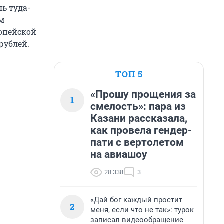
ь туда-
ым
ропейской
рублей.
ТОП 5
«Прошу прощения за
1
смелость»: пара из
Казани рассказала,
как провела гендер-
пати с вертолетом
на авиашоу
28 338
3
«Дай бог каждый простит
2
меня, если что не так»: турок
записал видеообращение