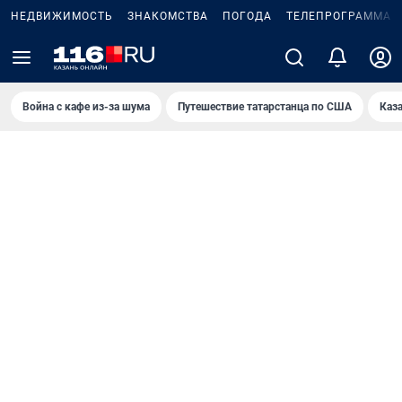
НЕДВИЖИМОСТЬ
ЗНАКОМСТВА
ПОГОДА
ТЕЛЕПРОГРАММА
Война с кафе из-за шума
Путешествие татарстанца по США
Каз