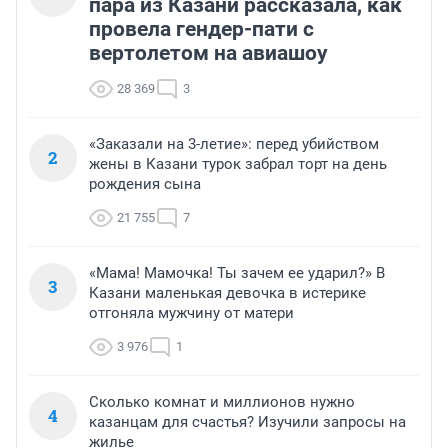
пара из Казани рассказала, как
провела гендер-пати с
вертолетом на авиашоу
28 369
3
«Заказали на 3-летие»: перед убийством
2
жены в Казани турок забрал торт на день
рождения сына
21 755
7
«Мама! Мамочка! Ты зачем ее ударил?» В
3
Казани маленькая девочка в истерике
отгоняла мужчину от матери
3 976
1
Сколько комнат и миллионов нужно
4
казанцам для счастья? Изучили запросы на
жилье