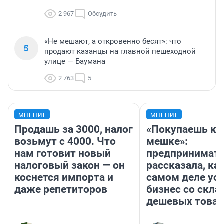
2 967
Обсудить
«Не мешают, а откровенно бесят»: что
5
продают казанцы на главной пешеходной
улице — Баумана
2 763
5
МНЕНИЕ
МНЕНИЕ
Продашь за 3000, налог
«Покупаешь ко
возьмут с 4000. Что
мешке»:
нам готовит новый
предпринимат
налоговый закон — он
рассказала, как
коснется импорта и
самом деле ус
даже репетиторов
бизнес со скл
дешевых това