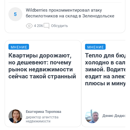
Wildberries прокомментировал атаку
5
беспилотников на склад в Зеленодольске
4 206
Обсудить
МНЕНИЕ
МНЕНИЕ
Квартиры дорожают,
Тепло для бюд
но дешевеют: почему
холодно в сало
рынок недвижимости
зимой. Водител
сейчас такой странный
ездит на элект
плюсы и мину
Екатерина Торопова
Денис Дедюхи
директор агентства
недвижимости