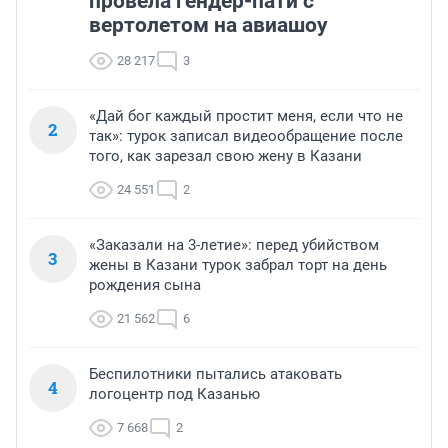
провела гендер-пати с
вертолетом на авиашоу
28 217
3
«Дай бог каждый простит меня, если что не
2
так»: турок записал видеообращение после
того, как зарезал свою жену в Казани
24 551
2
«Заказали на 3-летие»: перед убийством
3
жены в Казани турок забрал торт на день
рождения сына
21 562
6
Беспилотники пытались атаковать
4
логоцентр под Казанью
7 668
2