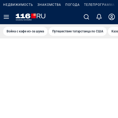
НЕДВИЖИМОСТЬ
ЗНАКОМСТВА
ПОГОДА
ТЕЛЕПРОГРАММА
Война с кафе из-за шума
Путешествие татарстанца по США
Каз