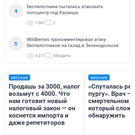
Беспилотники пытались атаковать
4
логоцентр под Казанью
7 681
2
Wildberries прокомментировал атаку
5
беспилотников на склад в Зеленодольске
4 217
Обсудить
МНЕНИЕ
МНЕНИЕ
Продашь за 3000, налог
«Спуталась реч
возьмут с 4000. Что
пургу». Врач — 
нам готовит новый
смертельном д
налоговый закон — он
который слож
коснется импорта и
обнаружить
даже репетиторов