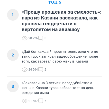
ТОП 5
«Прошу прощения за смелость»:
1
пара из Казани рассказала, как
провела гендер-пати с
вертолетом на авиашоу
28 226
3
«Дай бог каждый простит меня, если что не
2
так»: турок записал видеообращение после
того, как зарезал свою жену в Казани
24 564
2
«Заказали на 3-летие»: перед убийством
3
жены в Казани турок забрал торт на день
рождения сына
21 587
6