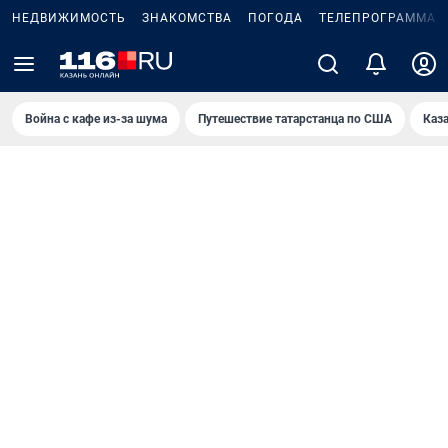
НЕДВИЖИМОСТЬ
ЗНАКОМСТВА
ПОГОДА
ТЕЛЕПРОГРАММА
Война с кафе из-за шума
Путешествие татарстанца по США
Каз