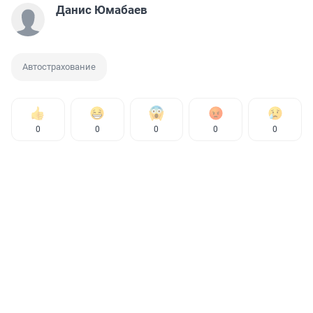
Данис Юмабаев
Автострахование
0
0
0
0
0