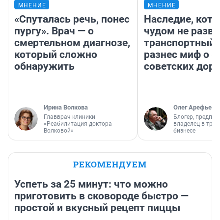
МНЕНИЕ
МНЕНИЕ
«Спуталась речь, понес
Наследие, кото
пургу». Врач — о
чудом не разва
смертельном диагнозе,
транспортный 
который сложно
разнес миф о 
обнаружить
советских доро
Ирина Волкова
Олег Арефьев
Главврач клиники
Блогер, предпри
«Реабилитация доктора
владелец в тра
Волковой»
бизнесе
РЕКОМЕНДУЕМ
Успеть за 25 минут: что можно
приготовить в сковороде быстро —
простой и вкусный рецепт пиццы