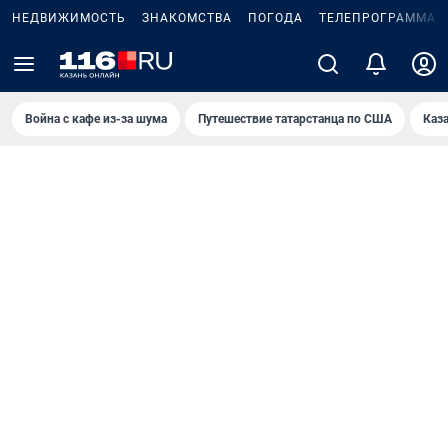
НЕДВИЖИМОСТЬ
ЗНАКОМСТВА
ПОГОДА
ТЕЛЕПРОГРАММА
Война с кафе из-за шума
Путешествие татарстанца по США
Каз