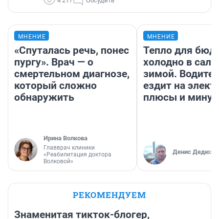
4 217
Обсудить
МНЕНИЕ
МНЕНИЕ
«Спуталась речь, понес
Тепло для бюд
пургу». Врач — о
холодно в сало
смертельном диагнозе,
зимой. Водител
который сложно
ездит на элект
обнаружить
плюсы и мину
Ирина Волкова
Главврач клиники
Денис Дедюхи
«Реабилитация доктора
Волковой»
РЕКОМЕНДУЕМ
Знаменитая тикток-блогер,