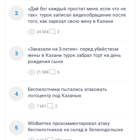
«Дай бог каждый простит меня, если что не
2
так»: турок записал видеообращение после
того, как зарезал свою жену в Казани
24 564
2
«Заказали на 3-летие»: перед убийством
3
жены в Казани турок забрал торт на день
рождения сына
21 588
6
Беспилотники пытались атаковать
4
логоцентр под Казанью
7 681
2
Wildberries прокомментировал атаку
5
беспилотников на склад в Зеленодольске