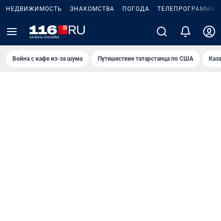
НЕДВИЖИМОСТЬ
ЗНАКОМСТВА
ПОГОДА
ТЕЛЕПРОГРАММА
Война с кафе из-за шума
Путешествие татарстанца по США
Каз