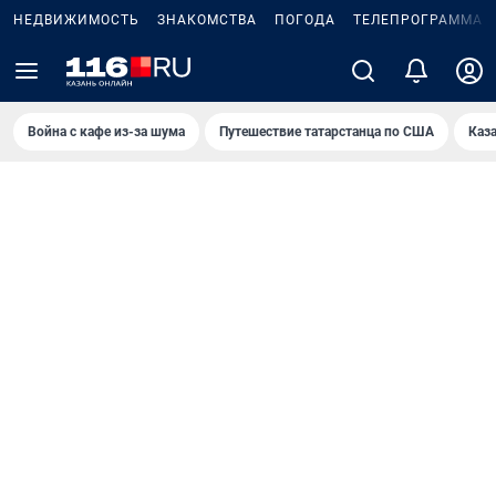
НЕДВИЖИМОСТЬ
ЗНАКОМСТВА
ПОГОДА
ТЕЛЕПРОГРАММА
Война с кафе из-за шума
Путешествие татарстанца по США
Каз