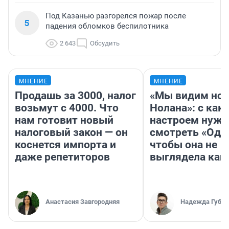
Под Казанью разгорелся пожар после
5
падения обломков беспилотника
2 643
Обсудить
МНЕНИЕ
МНЕНИЕ
Продашь за 3000, налог
«Мы видим нов
возьмут с 4000. Что
Нолана»: с как
нам готовит новый
настроем нужн
налоговый закон — он
смотреть «Оди
коснется импорта и
чтобы она не
даже репетиторов
выглядела как
Анастасия Завгородняя
Надежда Губар