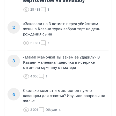
вертолетом на авиашоу
28 438
3
«Заказали на 3-летие»: перед убийством
2
жены в Казани турок забрал торт на день
рождения сына
21 831
7
«Мама! Мамочка! Ты зачем ее ударил?» В
3
Казани маленькая девочка в истерике
отгоняла мужчину от матери
4 055
1
Сколько комнат и миллионов нужно
4
казанцам для счастья? Изучили запросы на
жилье
3 001
Обсудить