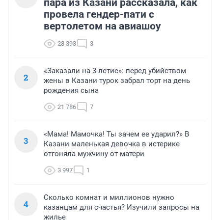
пара из Казани рассказала, как
провела гендер-пати с
вертолетом на авиашоу
28 393
3
«Заказали на 3-летие»: перед убийством
2
жены в Казани турок забрал торт на день
рождения сына
21 786
7
«Мама! Мамочка! Ты зачем ее ударил?» В
3
Казани маленькая девочка в истерике
отгоняла мужчину от матери
3 997
1
Сколько комнат и миллионов нужно
4
казанцам для счастья? Изучили запросы на
жилье