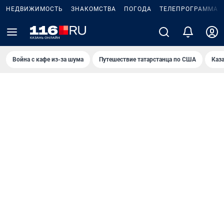
НЕДВИЖИМОСТЬ
ЗНАКОМСТВА
ПОГОДА
ТЕЛЕПРОГРАММА
Война с кафе из-за шума
Путешествие татарстанца по США
Каз