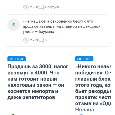
2 980
Обсудить
«Не мешают, а откровенно бесят»: что
5
продают казанцы на главной пешеходной
улице — Баумана
2 789
5
МНЕНИЕ
МНЕНИЕ
Продашь за 3000, налог
«Никого нельз
возьмут с 4000. Что
победить». О ч
нам готовит новый
главный блокб
налоговый закон — он
этого года, ко
коснется импорта и
бьет рекорды 
даже репетиторов
прокате: честн
отзыв на «Оди
Нолана