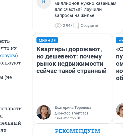
5
миллионов нужно казанцам
для счастья? Изучили
запросы на жилье
2 947
Обсудить
есть
МНЕНИЕ
МНЕНИ
 что их
Квартиры дорожают,
«Спут
казусы
).
но дешевеют: почему
пургу»
пользуют
рынок недвижимости
смерт
сейчас такой странный
котор
ы (не
обнар
Екатерина Торопова
препараты
директор агентства
ил
недвижимости
ительный
сли
РЕКОМЕНДУЕМ