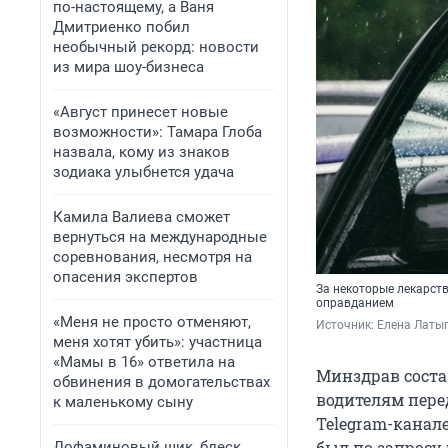
по-настоящему, а Ваня
Дмитриенко побил
необычный рекорд: новости
из мира шоу-бизнеса
«Август принесет новые
возможности»: Тамара Глоба
назвала, кому из знаков
зодиака улыбнется удача
Камила Валиева сможет
вернуться на международные
соревнования, несмотря на
опасения экспертов
За некоторые лекарств
оправданием
«Меня не просто отменяют,
Источник: 
Елена Латы
меня хотят убить»: участница
«Мамы в 16» ответила на
Минздрав соста
обвинения в домогательствах
водителям перед
к маленькому сыну
Telegram-канал
был по запросу
Дофаминовый шик, блеск,