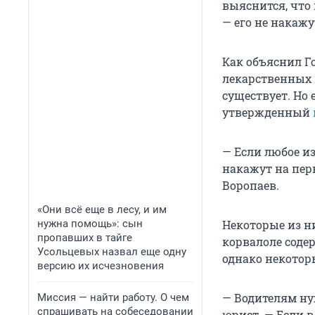
выяснится, что 
— его не накажу
Как объяснил Г
лекарственных 
существует. Но
утвержденный
— Если любое из
накажут на пер
Воропаев.
«Они всё еще в лесу, и им
нужна помощь»: сын
Некоторые из н
пропавших в тайге
корвалоле содер
Усольцевых назвал еще одну
однако некоторы
версию их исчезновения
— Водителям ну
Миссия — найти работу. О чем
спрашивать на собеседовании
юрист. — Если в