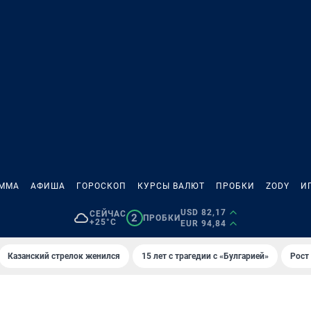
АММА
АФИША
ГОРОСКОП
КУРСЫ ВАЛЮТ
ПРОБКИ
ZODY
И
USD 82,17
СЕЙЧАС
2
ПРОБКИ
+25°C
EUR 94,84
Казанский стрелок женился
15 лет с трагедии с «Булгарией»
Рост 