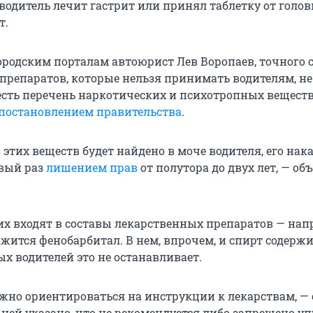
водитель лечит гастрит или принял таблетку от голо
т.
ородским порталам автоюрист Лев Воропаев, точного 
препаратов, которые нельзя принимать водителям, не
 есть перечень наркотических и психотропных веществ
постановлением правительства
.
 этих веществ будет найдено в моче водителя, его нак
вый раз
лишением прав
от полутора до двух лет, — об
их входят в составы лекарственных препаратов — нап
жится фенобарбитал. В нем, впрочем, и спирт содержи
х водителей это не останавливает.
жно ориентироваться на инструкции к лекарствам, — 
 ней указано, что не рекомендуется либо запрещено у