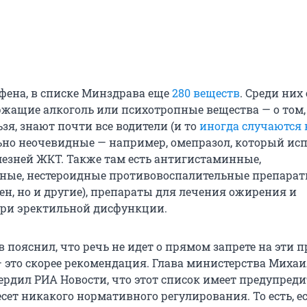
ена, в списке Минздрава еще
280 веществ
. Среди них 
ержащие алкоголь или психотропные вещества — о том,
зя, знают почти все водители (и то
иногда случаются 
льно неочевидные — например, омепразол, который ис
лезней ЖКТ. Также там есть антигистаминные,
ые, нестероидные противовоспалительные препарат
ен, но и другие), препараты для лечения ожирения и
ри эректильной дисфункции.
 пояснил, что речь не идет о прямом запрете на эти 
— это скорее рекомендация. Глава министерства Миха
рдил РИА Новости, что этот список имеет предупред
есет никакого нормативного регулирования. То есть, е