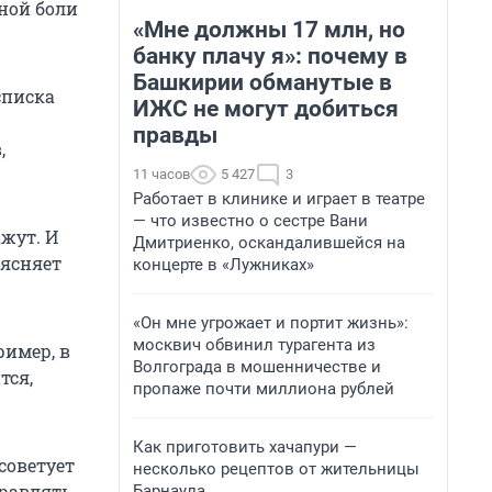
вной боли
«Мне должны 17 млн, но
банку плачу я»: почему в
Башкирии обманутые в
списка
ИЖС не могут добиться
правды
,
11 часов
5 427
3
Работает в клинике и играет в театре
— что известно о сестре Вани
ажут. И
Дмитриенко, оскандалившейся на
ъясняет
концерте в «Лужниках»
«Он мне угрожает и портит жизнь»:
москвич обвинил турагента из
ример, в
Волгограда в мошенничестве и
тся,
пропаже почти миллиона рублей
Как приготовить хачапури —
советует
несколько рецептов от жительницы
правлять
Барнаула