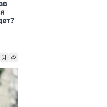
ав
зя
дет?