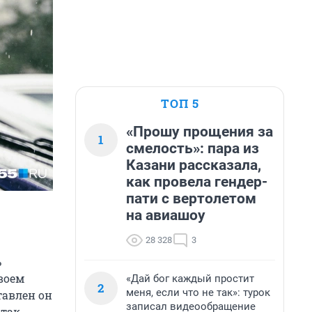
ТОП 5
«Прошу прощения за
1
смелость»: пара из
Казани рассказала,
как провела гендер-
пати с вертолетом
на авиашоу
28 328
3
ь
своем
«Дай бог каждый простит
2
меня, если что не так»: турок
тавлен он
записал видеообращение
 так