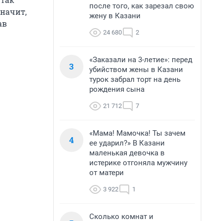
после того, как зарезал свою
начит,
жену в Казани
ав
24 680
2
«Заказали на 3-летие»: перед
3
убийством жены в Казани
турок забрал торт на день
рождения сына
21 712
7
«Мама! Мамочка! Ты зачем
4
ее ударил?» В Казани
маленькая девочка в
истерике отгоняла мужчину
от матери
3 922
1
Сколько комнат и