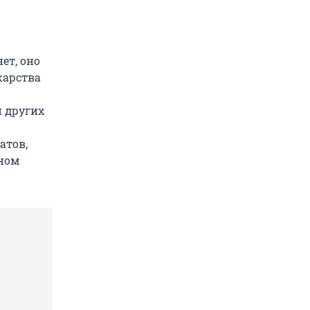
ет, оно
карства
и других
атов,
ном