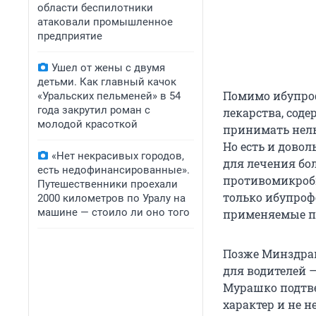
области беспилотники
атаковали промышленное
предприятие
Ушел от жены с двумя
детьми. Как главный качок
Помимо ибупроф
«Уральских пельменей» в 54
года закрутил роман с
лекарства, сод
молодой красоткой
принимать нель
Но есть и дово
«Нет некрасивых городов,
для лечения бо
есть недофинансированные».
противомикробн
Путешественники проехали
только ибупроф
2000 километров по Уралу на
машине — стоило ли оно того
применяемые п
Позже Минздрав
для водителей 
Мурашко подтве
характер и не н