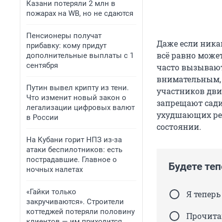
Казани потеряли 2 млн в
пожарах на WB, но не сдаются
Пенсионеры получат
Даже если ника
прибавку: кому придут
всё равно може
дополнительные выплаты с 1
сентября
часто вызывают 
внимательным, ч
Путин вывел крипту из тени.
участников дви
Что изменит новый закон о
запрещают сади
легализации цифровых валют
ухудшающих реа
в России
состоянии.
На Кубани горит НПЗ из-за
атаки беспилотников: есть
пострадавшие. Главное о
Будете теп
ночных налетах
«Гайки только
Я теперь
закручиваются». Строители
коттеджей потеряли половину
Прочита
клиентов — им приходится