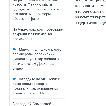
красота. Фанки-стайл в
называемые ме
одежде: что это такое и как
что речь идет о
его носить — примеры
разных лекарств
образов с фото
содержится в д
На Черноморском побережье
закрыли пляжи: что там
происходит
«Минус — слишком много
спойлеров»: российский
ниндзя-скульптор снялся в
сериале «Дом Дракона».
Видео
Поглядите на эти щеки! В
казанском зоопарке
показали, как осваивается
новая капибара Паша
В соседней Самарской