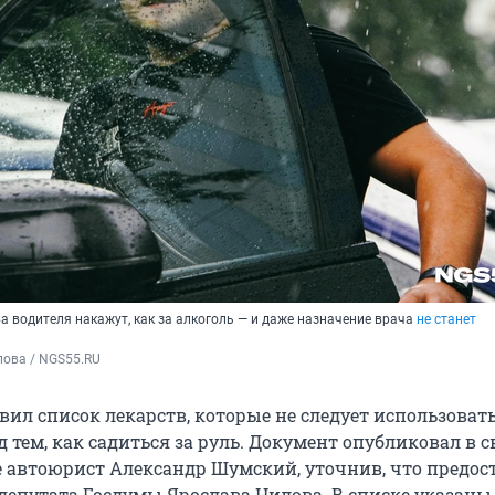
а водителя накажут, как за алкоголь — и даже назначение врача
не станет
пова / NGS55.RU
вил список лекарств, которые не следует использоват
 тем, как садиться за руль. Документ опубликовал в 
е автоюрист Александр Шумский, уточнив, что предос
 депутата Госдумы Ярослава Нилова. В списке указаны