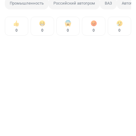
Промышленность
Российский автопром
ВАЗ
Автомо
0
0
0
0
0