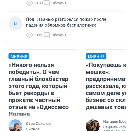
3 011
Обсудить
Под Казанью разгорелся пожар после
5
падения обломков беспилотника
2 668
Обсудить
МНЕНИЕ
МНЕНИЕ
«Никого нельзя
«Покупаешь ко
победить». О чем
мешке»:
главный блокбастер
предпринимат
этого года, который
рассказала, как
бьет рекорды в
самом деле ус
прокате: честный
бизнес со скл
отзыв на «Одиссею»
дешевых това
Нолана
Наталья Шорох
Стас Соколов
Открыла кофейн
Эксперт