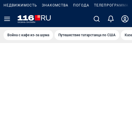
НЕДВИЖИМОСТЬ
ЗНАКОМСТВА
ПОГОДА
ТЕЛЕПРОГРАММА
Война с кафе из-за шума
Путешествие татарстанца по США
Каз