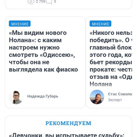
2 759
5
МНЕНИЕ
МНЕНИЕ
«Мы видим нового
«Никого нельз
Нолана»: с каким
победить». О ч
настроем нужно
главный блокб
смотреть «Одиссею»,
этого года, ко
чтобы она не
бьет рекорды 
выглядела как фиаско
прокате: честн
отзыв на «Оди
Нолана
Стас Соколов
Надежда Губарь
Эксперт
РЕКОМЕНДУЕМ
«Девчонки, вы испытываете судьбу»: