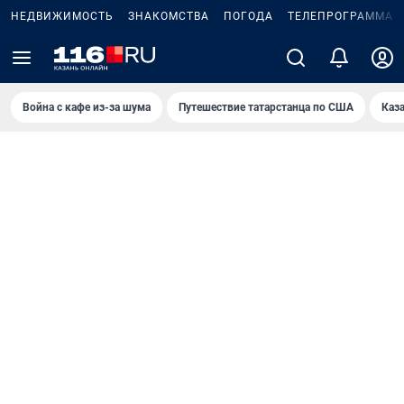
НЕДВИЖИМОСТЬ
ЗНАКОМСТВА
ПОГОДА
ТЕЛЕПРОГРАММА
Война с кафе из-за шума
Путешествие татарстанца по США
Каз