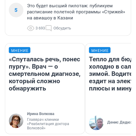
Это будет высший пилотаж: публикуем
5
расписание полетной программы «Стрижей»
на авиашоу в Казани
3 693
Обсудить
МНЕНИЕ
МНЕНИЕ
«Спуталась речь, понес
Тепло для бюд
пургу». Врач — о
холодно в сало
смертельном диагнозе,
зимой. Водител
который сложно
ездит на элект
обнаружить
плюсы и мину
Ирина Волкова
Главврач клиники
Денис Дедюхи
«Реабилитация доктора
Волковой»