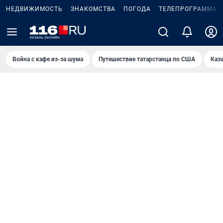
НЕДВИЖИМОСТЬ
ЗНАКОМСТВА
ПОГОДА
ТЕЛЕПРОГРАММА
Война с кафе из-за шума
Путешествие татарстанца по США
Каз