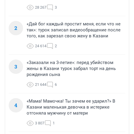
28 267
3
«Дай бог каждый простит меня, если что не
2
так»: турок записал видеообращение после
того, как зарезал свою жену в Казани
24 614
2
«Заказали на 3-летие»: перед убийством
3
жены в Казани турок забрал торт на день
рождения сына
21 644
6
«Мама! Мамочка! Ты зачем ее ударил?» В
4
Казани маленькая девочка в истерике
отгоняла мужчину от матери
3 807
1