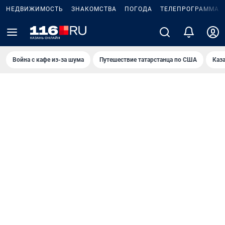
НЕДВИЖИМОСТЬ
ЗНАКОМСТВА
ПОГОДА
ТЕЛЕПРОГРАММА
Война с кафе из-за шума
Путешествие татарстанца по США
Каз