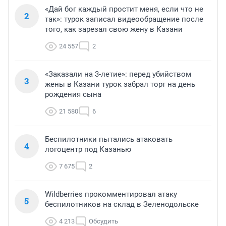
«Дай бог каждый простит меня, если что не
2
так»: турок записал видеообращение после
того, как зарезал свою жену в Казани
24 557
2
«Заказали на 3-летие»: перед убийством
3
жены в Казани турок забрал торт на день
рождения сына
21 580
6
Беспилотники пытались атаковать
4
логоцентр под Казанью
7 675
2
Wildberries прокомментировал атаку
5
беспилотников на склад в Зеленодольске
4 213
Обсудить