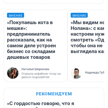
МНЕНИЕ
МНЕНИЕ
«Покупаешь кота в
«Мы видим нов
мешке»:
Нолана»: с как
предприниматель
настроем нужн
рассказала, как на
смотреть «Оди
самом деле устроен
чтобы она не
бизнес со складами
выглядела как
дешевых товаров
Наталья Шорохова
Надежда Губар
Открыла кофейную точку на
деньги соцразвития
РЕКОМЕНДУЕМ
«С гордостью говорю, что я