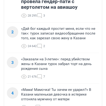
провела гендер-пати с
вертолетом на авиашоу
28 295
3
«Дай бог каждый простит меня, если что не
2
так»: турок записал видеообращение после
того, как зарезал свою жену в Казани
24 642
2
«Заказали на 3-летие»: перед убийством
3
жены в Казани турок забрал торт на день
рождения сына
21 676
7
«Мама! Мамочка! Ты зачем ее ударил?» В
4
Казани маленькая девочка в истерике
отгоняла мужчину от матери