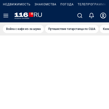
НЕДВИЖИМОСТЬ
ЗНАКОМСТВА
ПОГОДА
ТЕЛЕПРОГРАММА
Война с кафе из-за шума
Путешествие татарстанца по США
Каз