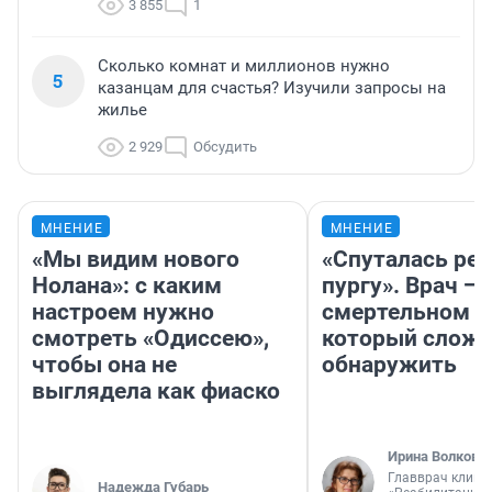
3 855
1
Сколько комнат и миллионов нужно
5
казанцам для счастья? Изучили запросы на
жилье
2 929
Обсудить
МНЕНИЕ
МНЕНИЕ
«Мы видим нового
«Спуталась реч
Нолана»: с каким
пургу». Врач — 
настроем нужно
смертельном д
смотреть «Одиссею»,
который слож
чтобы она не
обнаружить
выглядела как фиаско
Ирина Волкова
Главврач клини
Надежда Губарь