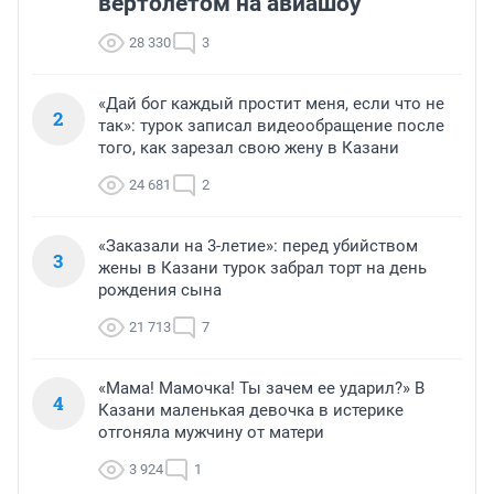
вертолетом на авиашоу
28 330
3
«Дай бог каждый простит меня, если что не
2
так»: турок записал видеообращение после
того, как зарезал свою жену в Казани
24 681
2
«Заказали на 3-летие»: перед убийством
3
жены в Казани турок забрал торт на день
рождения сына
21 713
7
«Мама! Мамочка! Ты зачем ее ударил?» В
4
Казани маленькая девочка в истерике
отгоняла мужчину от матери
3 924
1