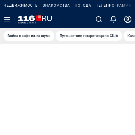
НЕДВИЖИМОСТЬ
ЗНАКОМСТВА
ПОГОДА
ТЕЛЕПРОГРАММА
Война с кафе из-за шума
Путешествие татарстанца по США
Каз