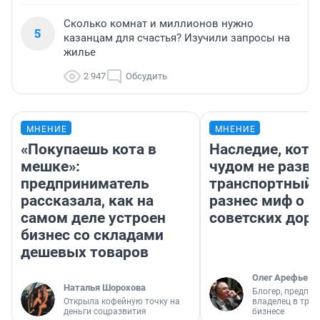
Сколько комнат и миллионов нужно
5
казанцам для счастья? Изучили запросы на
жилье
2 947
Обсудить
МНЕНИЕ
МНЕНИЕ
«Покупаешь кота в
Наследие, кото
мешке»:
чудом не разва
предприниматель
транспортный 
рассказала, как на
разнес миф о 
самом деле устроен
советских доро
бизнес со складами
дешевых товаров
Олег Арефьев
Наталья Шорохова
Блогер, предпри
Открыла кофейную точку на
владелец в тра
деньги соцразвития
бизнесе