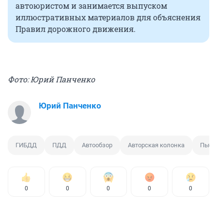
автоюристом и занимается выпуском
иллюстративных материалов для объяснения
Правил дорожного движения.
Фото: Юрий Панченко
Юрий Панченко
ГИБДД
ПДД
Автообзор
Авторская колонка
Пьян
0
0
0
0
0