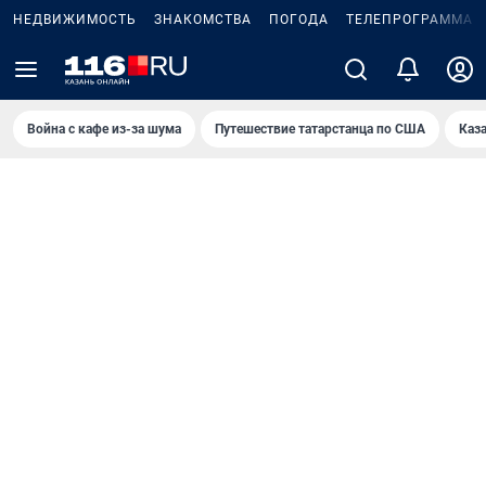
НЕДВИЖИМОСТЬ
ЗНАКОМСТВА
ПОГОДА
ТЕЛЕПРОГРАММА
Война с кафе из-за шума
Путешествие татарстанца по США
Каз