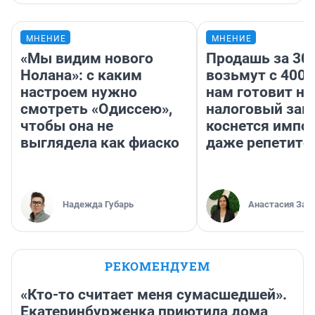
МНЕНИЕ
МНЕНИЕ
«Мы видим нового
Продашь за 300
Нолана»: с каким
возьмут с 4000
настроем нужно
нам готовит н
смотреть «Одиссею»,
налоговый зако
чтобы она не
коснется импор
выглядела как фиаско
даже репетито
Надежда Губарь
Анастасия Зав
РЕКОМЕНДУЕМ
«Кто-то считает меня сумасшедшей».
Екатеринбурженка приютила дома