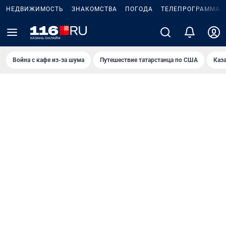
НЕДВИЖИМОСТЬ
ЗНАКОМСТВА
ПОГОДА
ТЕЛЕПРОГРАММА
Война с кафе из-за шума
Путешествие татарстанца по США
Каз