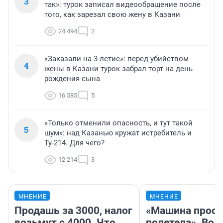
3
так»: турок записал видеообращение после
того, как зарезал свою жену в Казани
24 494
2
«Заказали на 3-летие»: перед убийством
4
жены в Казани турок забрал торт на день
рождения сына
16 585
5
«Только отменили опасность, и тут такой
5
шум»: над Казанью кружат истребитель и
Ту-214. Для чего?
12 214
3
МНЕНИЕ
МНЕНИЕ
Продашь за 3000, налог
«Машина прост
возьмут с 4000. Что
полетела». Вод