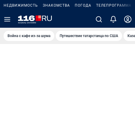
НЕДВИЖИМОСТЬ
ЗНАКОМСТВА
ПОГОДА
ТЕЛЕПРОГРАММА
Война с кафе из-за шума
Путешествие татарстанца по США
Каз