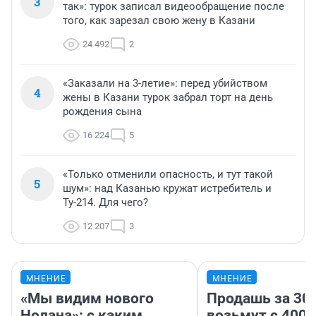
3
так»: турок записал видеообращение после
того, как зарезал свою жену в Казани
24 492
2
«Заказали на 3-летие»: перед убийством
4
жены в Казани турок забрал торт на день
рождения сына
16 224
5
«Только отменили опасность, и тут такой
5
шум»: над Казанью кружат истребитель и
Ту-214. Для чего?
12 207
3
МНЕНИЕ
МНЕНИЕ
«Мы видим нового
Продашь за 300
Нолана»: с каким
возьмут с 4000