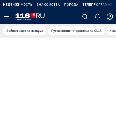
НЕДВИЖИМОСТЬ
ЗНАКОМСТВА
ПОГОДА
ТЕЛЕПРОГРАММА
Война с кафе из-за шума
Путешествие татарстанца по США
Каз