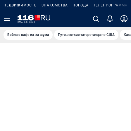
НЕДВИЖИМОСТЬ
ЗНАКОМСТВА
ПОГОДА
ТЕЛЕПРОГРАММА
Война с кафе из-за шума
Путешествие татарстанца по США
Каз