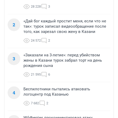
28 228
3
«Дай бог каждый простит меня, если что не
2
так»: турок записал видеообращение после
того, как зарезал свою жену в Казани
24 572
2
«Заказали на 3-летие»: перед убийством
3
жены в Казани турок забрал торт на день
рождения сына
21 595
6
Беспилотники пытались атаковать
4
логоцентр под Казанью
7 682
2
Wildberries прокомментировал атаку