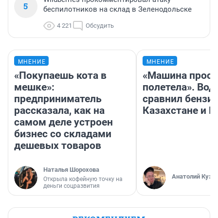
5
беспилотников на склад в Зеленодольске
4 221
Обсудить
МНЕНИЕ
МНЕНИЕ
«Покупаешь кота в
«Машина прост
мешке»:
полетела». Вод
предприниматель
сравнил бензин
рассказала, как на
Казахстане и Р
самом деле устроен
бизнес со складами
дешевых товаров
Наталья Шорохова
Анатолий Кузн
Открыла кофейную точку на
деньги соцразвития