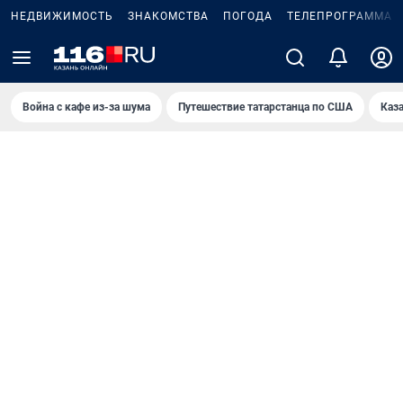
НЕДВИЖИМОСТЬ
ЗНАКОМСТВА
ПОГОДА
ТЕЛЕПРОГРАММА
Война с кафе из-за шума
Путешествие татарстанца по США
Каз