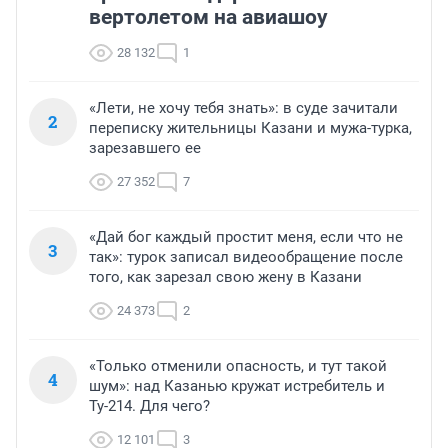
вертолетом на авиашоу
28 132
1
«Лети, не хочу тебя знать»: в суде зачитали
2
переписку жительницы Казани и мужа-турка,
зарезавшего ее
27 352
7
«Дай бог каждый простит меня, если что не
3
так»: турок записал видеообращение после
того, как зарезал свою жену в Казани
24 373
2
«Только отменили опасность, и тут такой
4
шум»: над Казанью кружат истребитель и
Ту-214. Для чего?
12 101
3