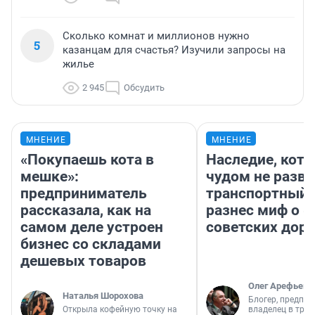
Сколько комнат и миллионов нужно
5
казанцам для счастья? Изучили запросы на
жилье
2 945
Обсудить
МНЕНИЕ
МНЕНИЕ
«Покупаешь кота в
Наследие, кото
мешке»:
чудом не разва
предприниматель
транспортный 
рассказала, как на
разнес миф о 
самом деле устроен
советских доро
бизнес со складами
дешевых товаров
Олег Арефьев
Наталья Шорохова
Блогер, предпри
Открыла кофейную точку на
владелец в тра