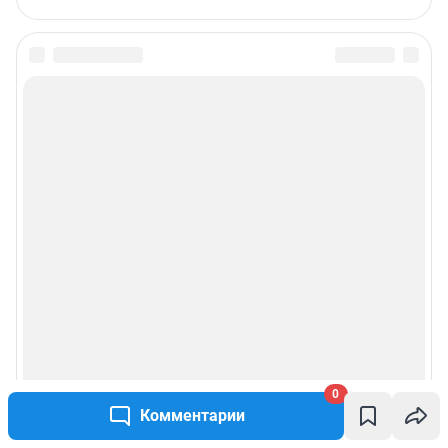
Редакция сайта не несет ответственности за достоверность
информации, содержащейся в рекламных объявлениях.
Информация об ограничениях
Политика использования cookies
Рекомендательные системы
Политика конфиденциальности и обработки персональных данных и
правила использования сайта
© ООО «Сеть городских порталов»
© ООО «Интернет Технологии»
0
Комментарии