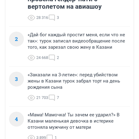
вертолетом на авиашоу
28 316
3
«Дай бог каждый простит меня, если что не
2
так»: турок записал видеообращение после
того, как зарезал свою жену в Казани
24 668
2
«Заказали на 3-летие»: перед убийством
3
жены в Казани турок забрал торт на день
рождения сына
21 703
7
«Мама! Мамочка! Ты зачем ее ударил?» В
4
Казани маленькая девочка в истерике
отгоняла мужчину от матери
3 899
1